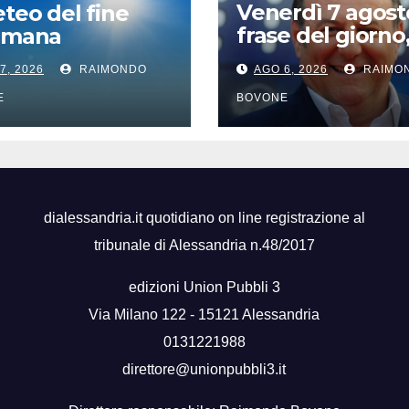
Venerdì 7 agost
eteo del fine
frase del giorno
timana
santi del giorno,
7, 2026
RAIMONDO
AGO 6, 2026
RAIMO
famosi, accadd
oggi
E
BOVONE
dialessandria.it quotidiano on line registrazione al
tribunale di Alessandria n.48/2017
edizioni Union Pubbli 3
Via Milano 122 - 15121 Alessandria
0131221988
direttore@unionpubbli3.it