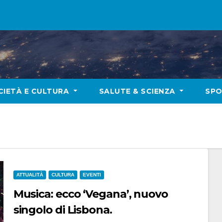
CIETÀ E CULTURA
SALUTE & SCIENZA
SP
ATTUALITÀ
CULTURA
EVENTI
Musica: ecco ‘Vegana’, nuovo
singolo di Lisbona.