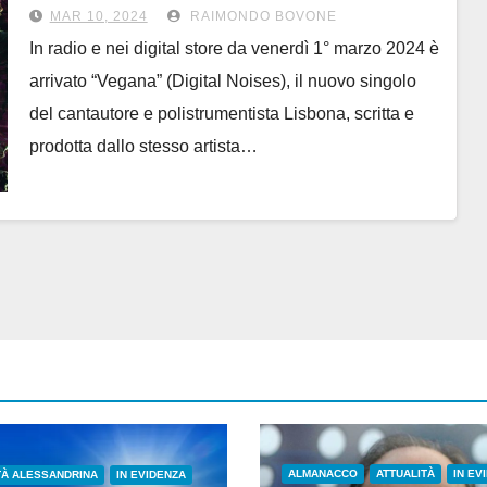
In radio e digital store
MAR 10, 2024
RAIMONDO BOVONE
In radio e nei digital store da venerdì 1° marzo 2024 è
arrivato “Vegana” (Digital Noises), il nuovo singolo
del cantautore e polistrumentista Lisbona, scritta e
prodotta dallo stesso artista…
ALMANACCO
ATTUALITÀ
IN EV
TÀ ALESSANDRINA
IN EVIDENZA