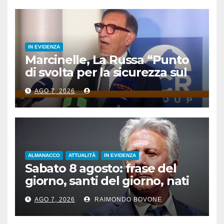
IN EVIDENZA
Marcinelle, La Russa “Punto
di svolta per la sicurezza sul
lavoro”
AGO 7, 2026
ALMANACCO
ATTUALITÀ
IN EVIDENZA
Sabato 8 agosto: frase del
giorno, santi del giorno, nati
famosi, accadde oggi
AGO 7, 2026
RAIMONDO BOVONE