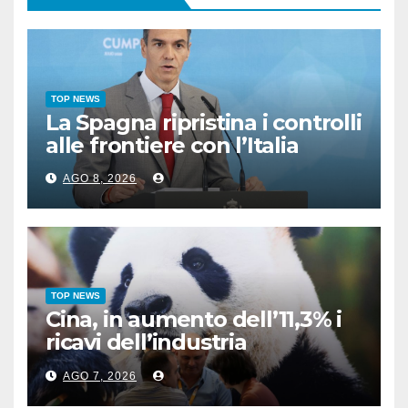
TOP NEWS
La Spagna ripristina i controlli
alle frontiere con l’Italia
AGO 8, 2026
TOP NEWS
Cina, in aumento dell’11,3% i
ricavi dell’industria
pubblicitaria
AGO 7, 2026