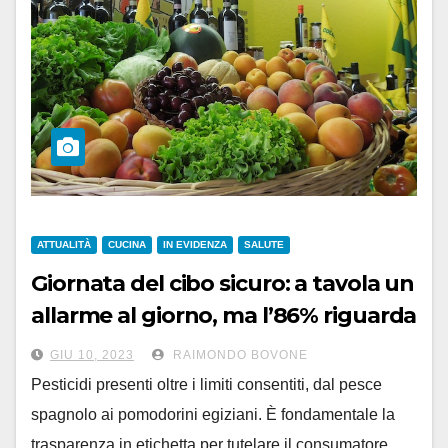
ATTUALITÀ
CUCINA
IN EVIDENZA
SALUTE
Giornata del cibo sicuro: a tavola un
allarme al giorno, ma l’86% riguarda
prodotti di importazione
GIU 10, 2023
RAIMONDO BOVONE
Pesticidi presenti oltre i limiti consentiti, dal pesce
spagnolo ai pomodorini egiziani. È fondamentale la
trasparenza in etichetta per tutelare il consumatore.