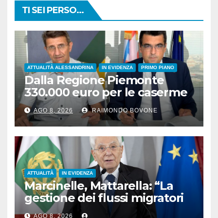
TI SEI PERSO...
ATTUALITÀ ALESSANDRINA
IN EVIDENZA
PRIMO PIANO
Dalla Regione Piemonte
330.000 euro per le caserme
della Guardia di Finanza
AGO 8, 2026
RAIMONDO BOVONE
ATTUALITÀ
IN EVIDENZA
Marcinelle, Mattarella: “La
gestione dei flussi migratori
rispetti la dignità delle
AGO 8, 2026