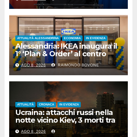
persone”
ATTUALITÀ ALESSANDRINA
ECONOMIA
IN EVIDENZA
Alessandria: IKEA inaugura il
1° ‘Plan & Order’ al centro
commerciale Panorama
AGO 8, 2026
RAIMONDO BOVONE
ATTUALITÀ
CRONACA
IN EVIDENZA
Ucraina: attacchi russi nella
notte vicino Kiev, 3 morti tra
cui 1 bambino
AGO 8, 2026