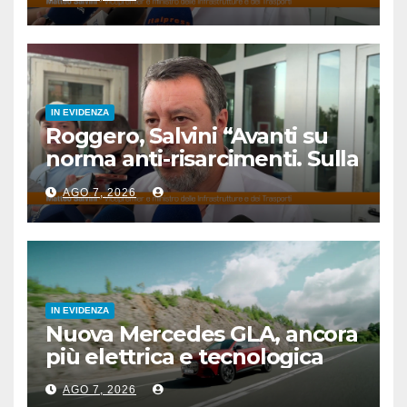
IN EVIDENZA
Roggero, Salvini “Avanti su
norma anti-risarcimenti. Sulla
grazia profilo basso”
AGO 7, 2026
IN EVIDENZA
Nuova Mercedes GLA, ancora
più elettrica e tecnologica
AGO 7, 2026