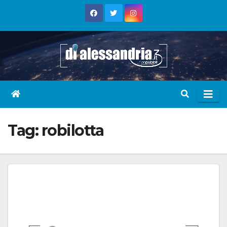
Skip
to
content
Tag:
robilotta