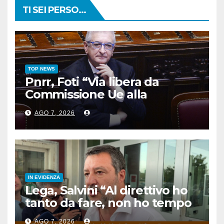
TI SEI PERSO...
TOP NEWS
Pnrr, Foti “Via libera da
Commissione Ue alla
proposta di revisione
AGO 7, 2026
dell’Italia”
IN EVIDENZA
Lega, Salvini “Al direttivo ho
tanto da fare, non ho tempo
per litigare”
AGO 7, 2026