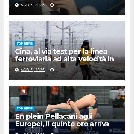
virus senza precedenti”
AGO 6, 2026
TOP NEWS
Cina, al via test per la linea
ferroviaria ad alta velocità in
zona permafrost
AGO 6, 2026
TOP NEWS
En plein Pellacani agli
Europei, il quinto oro arriva
nel sincro con Pizzini