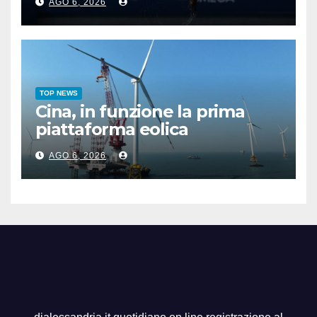
AGO 6, 2026
TOP NEWS
Cina, in funzione la prima
piattaforma eolica
galleggiante da 16 MW
AGO 6, 2026