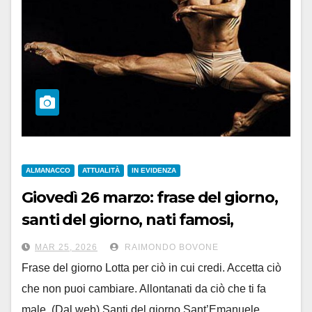
ALMANACCO
ATTUALITÀ
IN EVIDENZA
Giovedì 26 marzo: frase del giorno,
santi del giorno, nati famosi,
accadde oggi
MAR 25, 2026
RAIMONDO BOVONE
Frase del giorno Lotta per ciò in cui credi. Accetta ciò
che non puoi cambiare. Allontanati da ciò che ti fa
male. (Dal web) Santi del giorno Sant’Emanuele