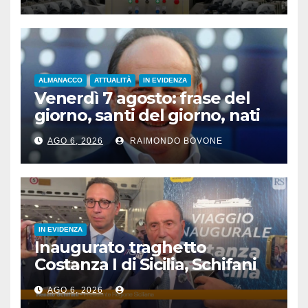
ALMANACCO
ATTUALITÀ
IN EVIDENZA
Venerdì 7 agosto: frase del
giorno, santi del giorno, nati
famosi, accadde oggi
AGO 6, 2026
RAIMONDO BOVONE
IN EVIDENZA
Inaugurato traghetto
Costanza I di Sicilia, Schifani
“Mantenuto impegni presi”
AGO 6, 2026