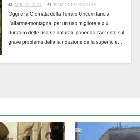
spopolamento in montagna
APR 22, 2023
RAIMONDO BOVONE
Oggi è la Giornata della Terra e Uncem lancia
l’allarme-montagna, per un uso migliore e più
duraturo delle risorse naturali, ponendo l’accento sul
grave problema della la riduzione della superficie…