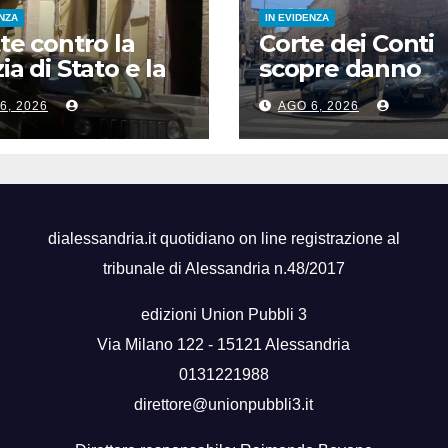
ENZA
IN EVIDENZA
tte contro la
Corte dei Conti
ia di Stato e la
scopre danno
ier a Siena,
erariale da 600m
6, 2026
AGO 6, 2026
unciato 24enne
euro su depurat
in Calabria
dialessandria.it quotidiano on line registrazione al
tribunale di Alessandria n.48/2017
edizioni Union Pubbli 3
Via Milano 122 - 15121 Alessandria
0131221988
direttore@unionpubbli3.it