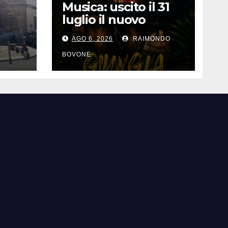
Musica: uscito il 31
luglio il nuovo
singolo di Nicoletta
AGO 6, 2026
RAIMONDO
Pedrini, ‘Giungla’
ila
BOVONE
ori