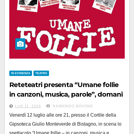
IN EVIDENZA
TEATRO
Reteteatri presenta “Umane follie
in canzoni, musica, parole”, domani
12 luglio a Bistagno
LUG 11, 2024
RAIMONDO BOVONE
Venerdì 12 luglio alle ore 21, presso il Cortile della
Gipsoteca Giulio Monteverde di Bistagno, in scena lo
spettacolo “Umane follie – in canzoni, musica e