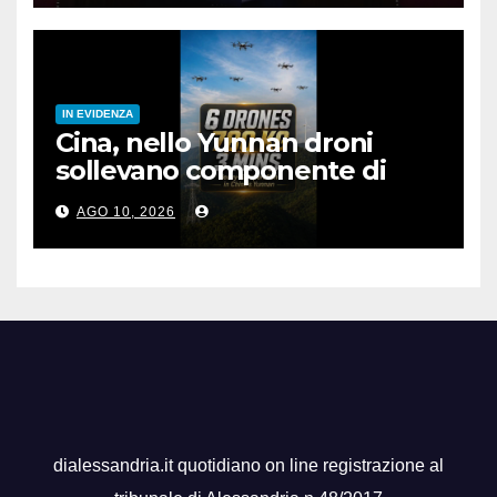
IN EVIDENZA
Cina, nello Yunnan droni
sollevano componente di
rete elettrica da 780 kg
AGO 10, 2026
dialessandria.it quotidiano on line registrazione al