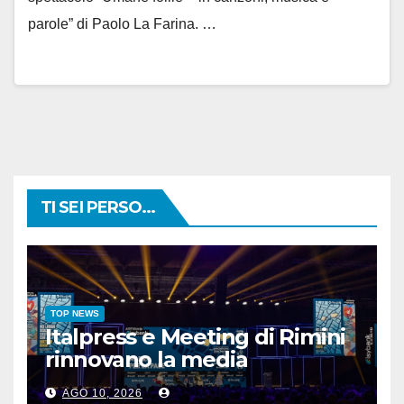
parole” di Paolo La Farina. …
TI SEI PERSO...
TOP NEWS
Italpress e Meeting di Rimini
rinnovano la media
partnership per la 47^
AGO 10, 2026