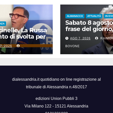
ALMANACCO
ATTUALITÀ
IN EV
Sabato 8 agosto
ENZA
frase del giorno
inelle, La Russa
santi del giorno,
to di svolta per
AGO 7, 2026
RAIMO
famosi, accadd
icurezza sul
7, 2026
oggi
BOVONE
ro”
dialessandria.it quotidiano on line registrazione al
tribunale di Alessandria n.48/2017
edizioni Union Pubbli 3
Via Milano 122 - 15121 Alessandria