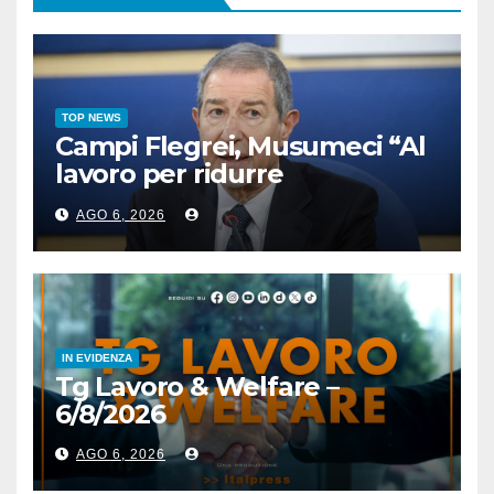
TOP NEWS
Campi Flegrei, Musumeci “Al
lavoro per ridurre
l’esposizione al rischio”
AGO 6, 2026
IN EVIDENZA
Tg Lavoro & Welfare –
6/8/2026
AGO 6, 2026