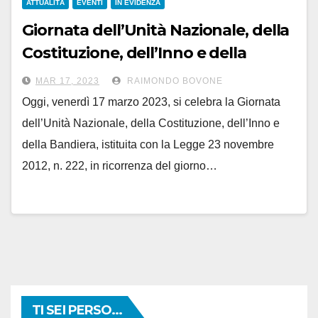
ATTUALITÀ
EVENTI
IN EVIDENZA
Giornata dell’Unità Nazionale, della
Costituzione, dell’Inno e della
Bandiera. Il programma in città
MAR 17, 2023
RAIMONDO BOVONE
Oggi, venerdì 17 marzo 2023, si celebra la Giornata
dell’Unità Nazionale, della Costituzione, dell’Inno e
della Bandiera, istituita con la Legge 23 novembre
2012, n. 222, in ricorrenza del giorno…
TI SEI PERSO...