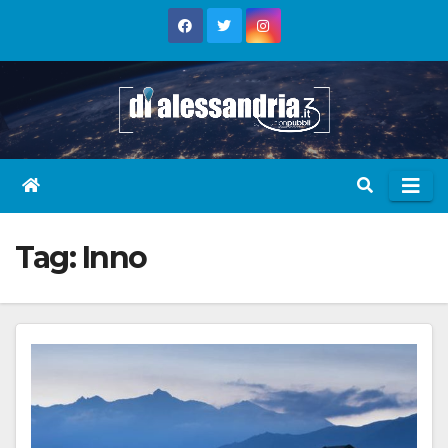
Skip
to
content
Tag:
Inno