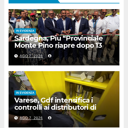
IN EVIDENZA
Sardegna, Piu “Provinciale
Monte Pino riapre dopo 13
anni, opera fondamentale”
AGO 7, 2026
IN EVIDENZA
Varese, Gdf intensifica i
controlli ai distributori di
carburante, 6 multati
AGO 7, 2026