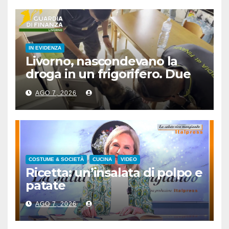
IN EVIDENZA
Livorno, nascondevano la
droga in un frigorifero. Due
arresti
AGO 7, 2026
COSTUME & SOCIETÀ
CUCINA
VIDEO
Ricetta: un’insalata di polpo e
patate
AGO 7, 2026