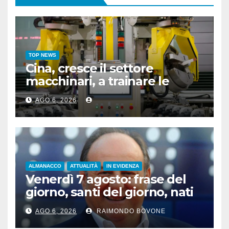
TOP NEWS
Cina, cresce il settore
macchinari, a trainare le
“attrezzature intelligenti”
AGO 6, 2026
ALMANACCO
ATTUALITÀ
IN EVIDENZA
Venerdì 7 agosto: frase del
giorno, santi del giorno, nati
famosi, accadde oggi
AGO 6, 2026
RAIMONDO BOVONE