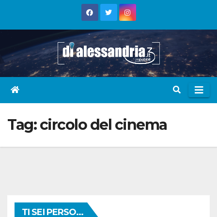
Skip
to
content
Tag:
circolo del cinema
TI SEI PERSO...