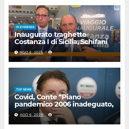
IN EVIDENZA
Inaugurato traghetto
Costanza I di Sicilia, Schifani
“Mantenuto impegni presi”
AGO 6, 2026
TOP NEWS
Covid, Conte “Piano
pandemico 2006 inadeguato,
virus senza precedenti”
AGO 6, 2026