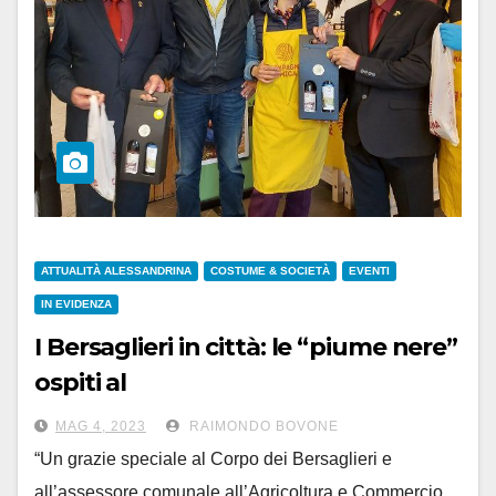
ATTUALITÀ ALESSANDRINA
COSTUME & SOCIETÀ
EVENTI
IN EVIDENZA
I Bersaglieri in città: le “piume nere”
ospiti al
Mercato Coperto di Campagna
MAG 4, 2023
RAIMONDO BOVONE
Amica
“Un grazie speciale al Corpo dei Bersaglieri e
all’assessore comunale all’Agricoltura e Commercio,