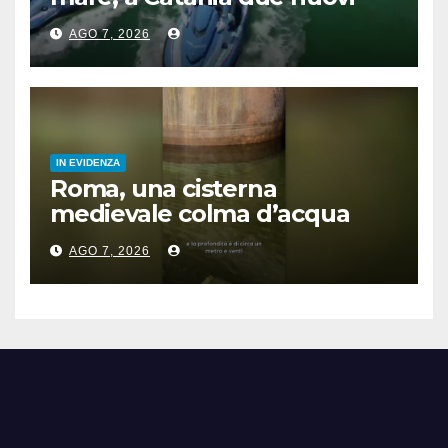
acquascooter
AGO 7, 2026
IN EVIDENZA
Roma, una cisterna
medievale colma d’acqua
sotto palazzo San Macuto
AGO 7, 2026