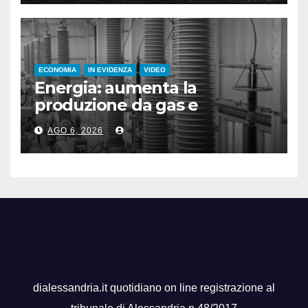
ECONOMIA
IN EVIDENZA
VIDEO
Energia: aumenta la
produzione da gas e
fotovoltaico
AGO 6, 2026
dialessandria.it quotidiano on line registrazione al