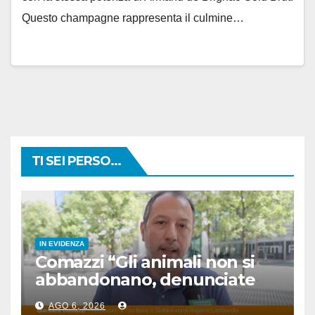
Questo champagne rappresenta il culmine…
TI SEI PERSO...
IN EVIDENZA
Comazzi “Gli animali non si
abbandonano, denunciate
chi lo fa”
AGO 6, 2026