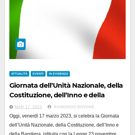
ATTUALITÀ
EVENTI
IN EVIDENZA
Giornata dell’Unità Nazionale, della
Costituzione, dell’Inno e della
Bandiera. Il programma in città
MAR 17, 2023
RAIMONDO BOVONE
Oggi, venerdì 17 marzo 2023, si celebra la Giornata
dell’Unità Nazionale, della Costituzione, dell’Inno e
della Bandiera, istituita con la Legge 23 novembre