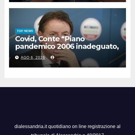
TOP NEWS
Covid, Conte “Piano
pandemico 2006 inadeguato,
virus senza precedenti”
AGO 6, 2026
dialessandria.it quotidiano on line registrazione al