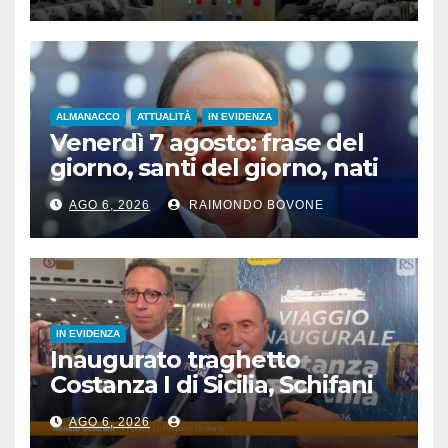
ALMANACCO
ATTUALITÀ
IN EVIDENZA
Venerdì 7 agosto: frase del
giorno, santi del giorno, nati
famosi, accadde oggi
AGO 6, 2026
RAIMONDO BOVONE
IN EVIDENZA
Inaugurato traghetto
Costanza I di Sicilia, Schifani
“Mantenuto impegni presi”
AGO 6, 2026