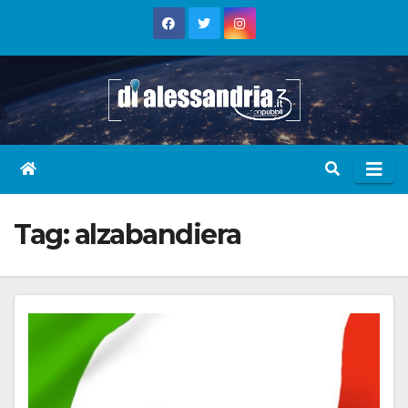
Skip
to
content
Tag:
alzabandiera