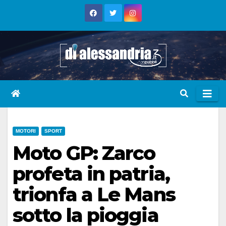
Skip
to
content
MOTORI
SPORT
Moto GP: Zarco
profeta in patria,
trionfa a Le Mans
sotto la pioggia