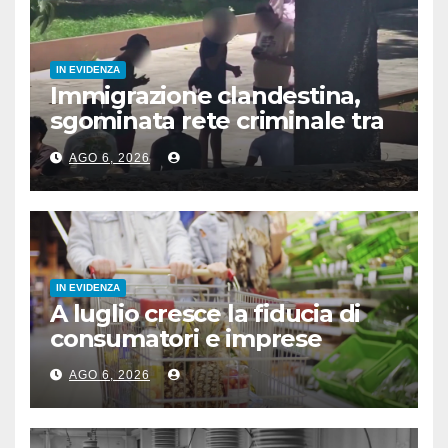
IN EVIDENZA
Immigrazione clandestina,
sgominata rete criminale tra
Algeria, Italia e Francia
AGO 6, 2026
IN EVIDENZA
A luglio cresce la fiducia di
consumatori e imprese
AGO 6, 2026