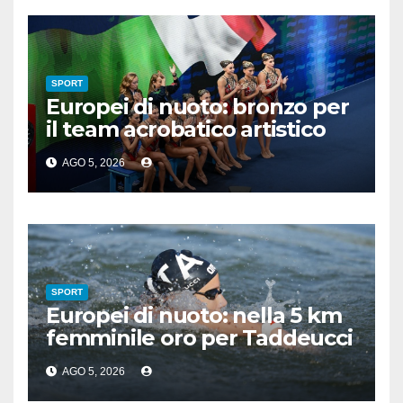
SPORT
Europei di nuoto: bronzo per
il team acrobatico artistico
dell’Italia
AGO 5, 2026
SPORT
Europei di nuoto: nella 5 km
femminile oro per Taddeucci
e bronzo per Pozzobon
AGO 5, 2026