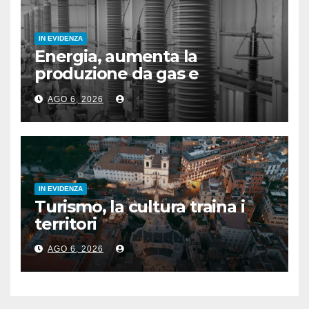
IN EVIDENZA
Energia, aumenta la
produzione da gas e
fotovoltaico
AGO 6, 2026
IN EVIDENZA
Turismo, la cultura traina i
territori
AGO 6, 2026