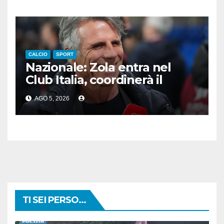
CALCIO
SPORT
Nazionale: Zola entra nel
Club Italia, coordinerà il
settore giovanile
AGO 5, 2026
TI SEI PERSO...