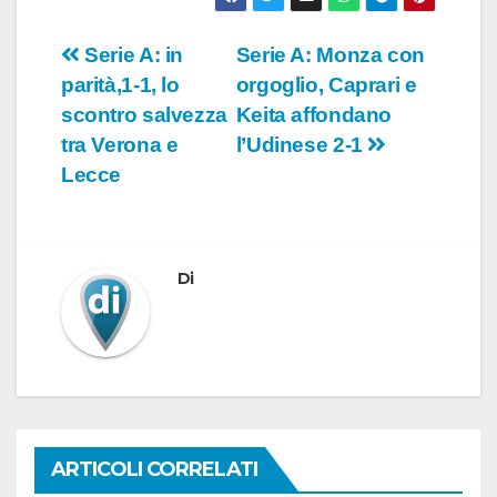
Navigazione
Serie A: in
Serie A: Monza con
parità,1-1, lo
orgoglio, Caprari e
articoli
scontro salvezza
Keita affondano
tra Verona e
l’Udinese 2-1
Lecce
Di
ARTICOLI CORRELATI