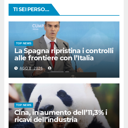
TI SEI PERSO...
TOP NEWS
La Spagna ripristina i controlli
alle frontiere con l’Italia
AGO 8, 2026
TOP NEWS
Cina, in aumento dell’11,3% i
ricavi dell’industria
pubblicitaria