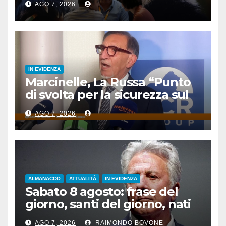
AGO 7, 2026
IN EVIDENZA
Marcinelle, La Russa “Punto
di svolta per la sicurezza sul
lavoro”
AGO 7, 2026
ALMANACCO
ATTUALITÀ
IN EVIDENZA
Sabato 8 agosto: frase del
giorno, santi del giorno, nati
famosi, accadde oggi
AGO 7, 2026
RAIMONDO BOVONE