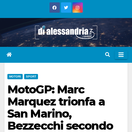
Skip
to
content
MOTORI
SPORT
MotoGP: Marc
Marquez trionfa a
San Marino,
Bezzecchi secondo