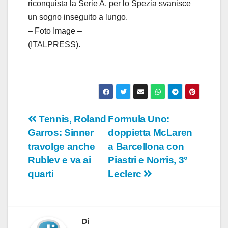
riconquista la Serie A, per lo Spezia svanisce
un sogno inseguito a lungo.
– Foto Image –
(ITALPRESS).
Navigazione
Tennis, Roland
Formula Uno:
Garros: Sinner
doppietta McLaren
articoli
travolge anche
a Barcellona con
Rublev e va ai
Piastri e Norris, 3°
quarti
Leclerc
Di