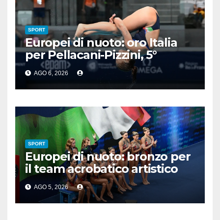
SPORT
Europei di nuoto: oro Italia
per Pellacani-Pizzini, 5°
trionfo per Chiara
AGO 6, 2026
SPORT
Europei di nuoto: bronzo per
il team acrobatico artistico
dell’Italia
AGO 5, 2026