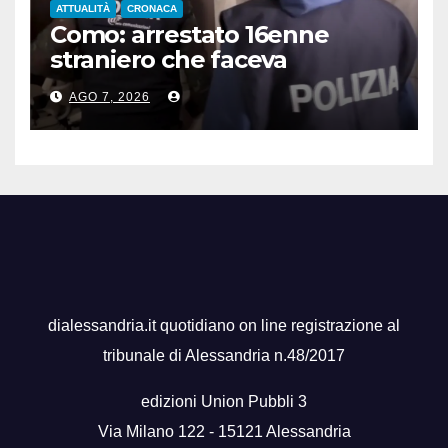
ATTUALITÀ
CRONACA
Como: arrestato 16enne
straniero che faceva
propaganda all’Isis
AGO 7, 2026
dialessandria.it quotidiano on line registrazione al
tribunale di Alessandria n.48/2017
edizioni Union Pubbli 3
Via Milano 122 - 15121 Alessandria