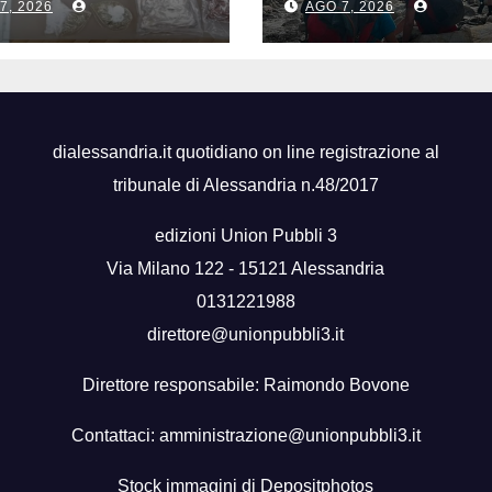
7, 2026
AGO 7, 2026
ione, aveva 7 Kg
Aspromonte, 2
roga
recuperati in
elicottero
dialessandria.it quotidiano on line registrazione al
tribunale di Alessandria n.48/2017
edizioni Union Pubbli 3
Via Milano 122 - 15121 Alessandria
0131221988
direttore@unionpubbli3.it
Direttore responsabile: Raimondo Bovone
Contattaci:
amministrazione@unionpubbli3.it
Stock immagini di
Depositphotos