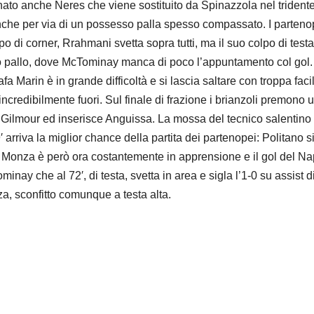
ato anche Neres che viene sostituito da Spinazzola nel tridente
nche per via di un possesso palla spesso compassato. I partenopei
po di corner, Rrahmani svetta sopra tutti, ma il suo colpo di testa
o pallo, dove McTominay manca di poco l’appuntamento col gol. 
rin è in grande difficoltà e si lascia saltare con troppa facilità
incredibilmente fuori. Sul finale di frazione i brianzoli premono 
 Gilmour ed inserisce Anguissa. La mossa del tecnico salentino pe
arriva la miglior chance della partita dei partenopei: Politano si 
 Monza è però ora costantemente in apprensione e il gol del Napo
ay che al 72′, di testa, svetta in area e sigla l’1-0 su assist d
a, sconfitto comunque a testa alta.