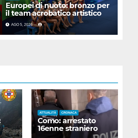
Europei di nuoto: bronzo per
il team acrobatico artistico
dell’Italia
AGO 5, 2026
ATTUALITÀ
CRONACA
:
Como: arrestato
16enne straniero
che faceva