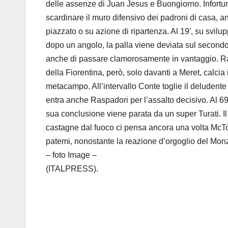
delle assenze di Juan Jesus e Buongiorno. Infortun
scardinare il muro difensivo dei padroni di casa, a
piazzato o su azione di ripartenza. Al 19′, su svilup
dopo un angolo, la palla viene deviata sul second
anche di passare clamorosamente in vantaggio. Rafa Ma
della Fiorentina, però, solo davanti a Meret, calcia 
metacampo. All’intervallo Conte toglie il deludente
entra anche Raspadori per l’assalto decisivo. Al 69′ 
sua conclusione viene parata da un super Turati. Il
castagne dal fuoco ci pensa ancora una volta McTomin
patemi, nonostante la reazione d’orgoglio del Monz
– foto Image –
(ITALPRESS).