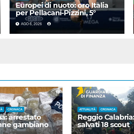
Europei di nuoto: oro Italia
per Pellacani-Pizzini, 5°
trionfo per Chiara
AGO 6, 2026
TÀ
CRONACA
ATTUALITÀ
CRONACA
: arrestato
Reggio Calabria
nne gambiano
salvati 18 scout
spaccio in
bloccati in