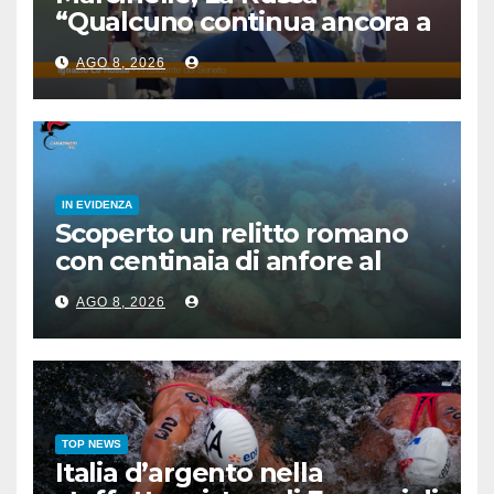
“Qualcuno continua ancora a
voltare le spalle”
AGO 8, 2026
IN EVIDENZA
Scoperto un relitto romano
con centinaia di anfore al
largo di Mazara del Vallo
AGO 8, 2026
TOP NEWS
Italia d’argento nella