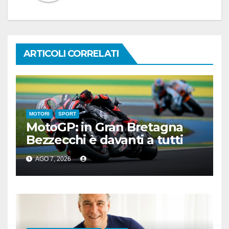
ARTICOLI CORRELATI
MOTORI
SPORT
MotoGP: in Gran Bretagna
Bezzecchi è davanti a tutti
nelle Practice
AGO 7, 2026