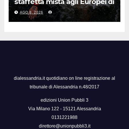
staffetta mista agli Europei di
nuoto di fondo
AGO 8, 2026
dialessandria.it quotidiano on line registrazione al
tribunale di Alessandria n.48/2017
edizioni Union Pubbli 3
Via Milano 122 - 15121 Alessandria
0131221988
direttore@unionpubbli3.it