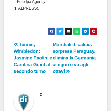
– Foto Ipa Agency –
(ITALPRESS).
Navigazione
Tennis,
Mondiali di calcio:
Wimbledon:
sorpresa Paraguay,
articoli
Jasmine Paolini e
elimina la Germania
Carolina Grant al
ai rigori e va agli
secondo turno
ottavi
Di