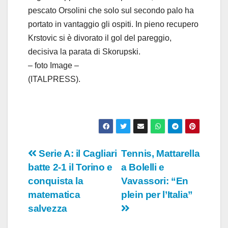
pescato Orsolini che solo sul secondo palo ha
portato in vantaggio gli ospiti. In pieno recupero
Krstovic si è divorato il gol del pareggio,
decisiva la parata di Skorupski.
– foto Image –
(ITALPRESS).
Navigazione
Serie A: il Cagliari
Tennis, Mattarella
batte 2-1 il Torino e
a Bolelli e
articoli
conquista la
Vavassori: “En
matematica
plein per l’Italia”
salvezza