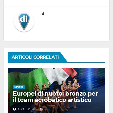
Di
ARTICOLI CORRELATI
SPORT
Europei di nuoto: bronzo per
il team acrobatico artistico
dell’Italia
AGO 5, 2026