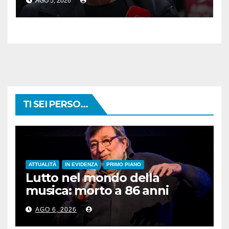
AGO 5, 2026
TI SEI PERSO...
ATTUALITÀ
IN EVIDENZA
PRIMO PIANO
Lutto nel mondo della
musica: morto a 86 anni
Francesco Guccini
AGO 6, 2026