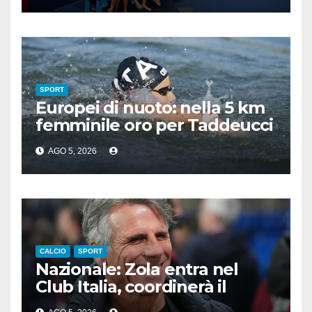
SPORT
Europei di nuoto: nella 5 km
femminile oro per Taddeucci
e bronzo per Pozzobon
AGO 5, 2026
CALCIO
SPORT
Nazionale: Zola entra nel
Club Italia, coordinerà il
settore giovanile