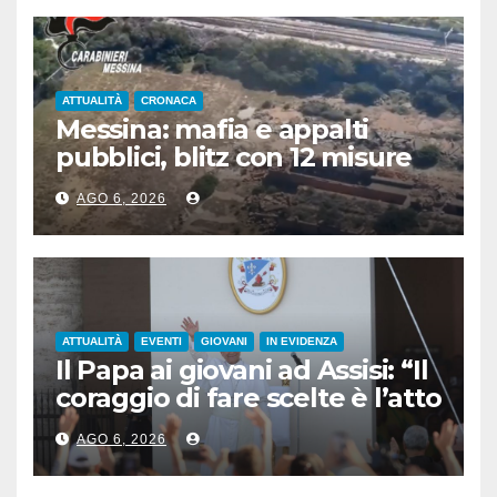
ATTUALITÀ
CRONACA
Messina: mafia e appalti
pubblici, blitz con 12 misure
cautelari
AGO 6, 2026
ATTUALITÀ
EVENTI
GIOVANI
IN EVIDENZA
Il Papa ai giovani ad Assisi: “Il
coraggio di fare scelte è l’atto
più rivoluzionario”
AGO 6, 2026