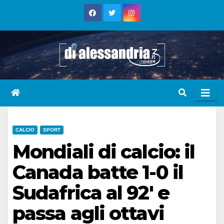
Skip
to
content
CALCIO
SPORT
Mondiali di calcio: il
Canada batte 1-0 il
Sudafrica al 92′ e
passa agli ottavi