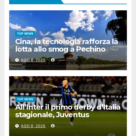
TOP NEWS
Cina, la tecnologia rafforza la
lotta allo smog a Pechino
AGO 8, 2026
TOP NEWS
All’Inter il primo derby d’Italia
stagionale, Juventus
sconfitta 2-1
AGO 8, 2026