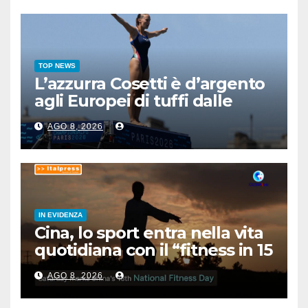
TOP NEWS
L’azzurra Cosetti è d’argento
agli Europei di tuffi dalle
grandi altezze
AGO 8, 2026
IN EVIDENZA
Cina, lo sport entra nella vita
quotidiana con il “fitness in 15
minuti”
AGO 8, 2026