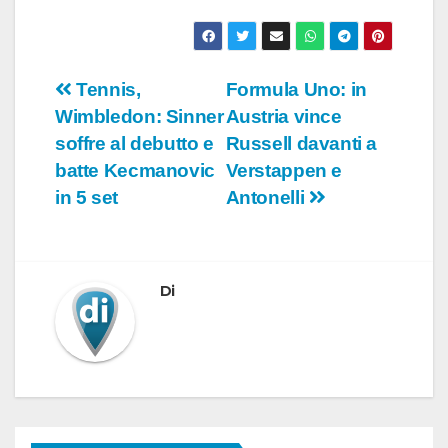
Navigazione
Tennis,
Formula Uno: in
Wimbledon: Sinner
Austria vince
articoli
soffre al debutto e
Russell davanti a
batte Kecmanovic
Verstappen e
in 5 set
Antonelli
Di