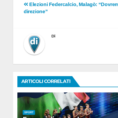
Navigazione
Elezioni Federcalcio, Malagò: “Dovremo
direzione”
articoli
Di
ARTICOLI CORRELATI
SPORT