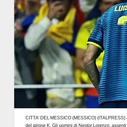
CITTA’ DEL MESSICO (MESSICO) (ITALPRESS) – La C
del girone K. Gli uomini di Nestor Lorenzo, assent