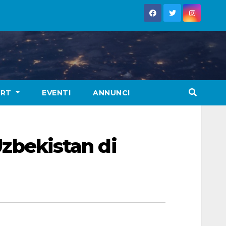
ORT
EVENTI
ANNUNCI
’Uzbekistan di