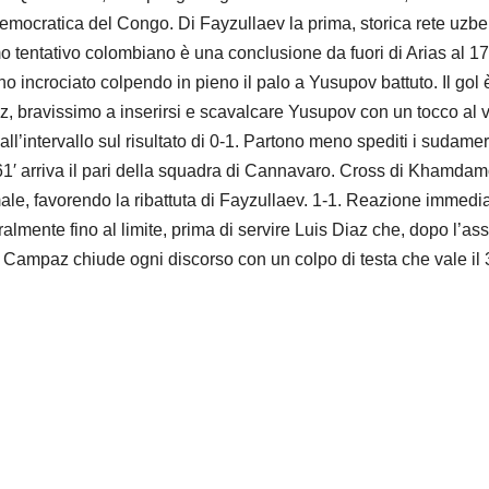
mocratica del Congo. Di Fayzullaev la prima, storica rete uzbeka
tentativo colombiano è una conclusione da fuori di Arias al 17′: 
no incrociato colpendo in pieno il palo a Yusupov battuto. Il gol è
noz, bravissimo a inserirsi e scavalcare Yusupov con un tocco al 
all’intervallo sul risultato di 0-1. Partono meno spediti i sudamer
 61′ arriva il pari della squadra di Cannavaro. Cross di Khamdamo
e, favorendo la ribattuta di Fayzullaev. 1-1. Reazione immediat
almente fino al limite, prima di servire Luis Diaz che, dopo l’assi
to Campaz chiude ogni discorso con un colpo di testa che vale il 