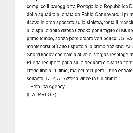
complice il pareggio tra Portogallo e Repubblica De
della squadra allenata da Fabio Cannavaro. Il primo 
riceve in area spostato sulla sinistra, tenta il manci
alle spalle della difesa uzbeka per il taglio di Mu
primo tempo, senza però creare veri pericoli. Si va 
mantenersi più alto rispetto alla prima frazione. Al
Shomurodov che calcia al volo; Vargas respinge mal
Puerta recupera palla sulla trequarti e avanza centr
crede fino all’ultimo, ma nel recupero il neo entra
soltanto il 3-2. All’Azteca vince la Colombia.
– Foto Ipa Agency –
(ITALPRESS).