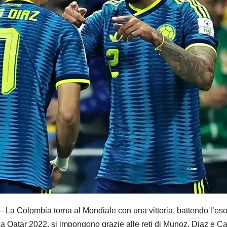
olombia torna al Mondiale con una vittoria, battendo l’esord
i a Qatar 2022, si impongono grazie alle reti di Munoz, Diaz e C