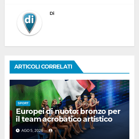
Di
ARTICOLI CORRELATI
SPORT
Europei di nuoto: bronzo per
il team acrobatico artistico
dell’Italia
AGO 5, 2026