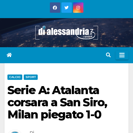
Skip
to
content
CALCIO
SPORT
Serie A: Atalanta
corsara a San Siro,
Milan piegato 1-0
Di