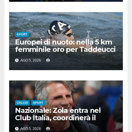
SPORT
Europei di nuoto: nella 5 km
femminile oro per Taddeucci
e bronzo per Pozzobon
AGO 5, 2026
CALCIO
SPORT
Nazionale: Zola entra nel
Club Italia, coordinerà il
settore giovanile
AGO 5, 2026