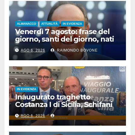
ALMANACCO
ATTUALITÀ
IN EVIDENZA
Venerdì 7 agosto: frase del
giorno, santi del giorno, nati
famosi, accadde oggi
AGO 6, 2026
RAIMONDO BOVONE
IN EVIDENZA
Inaugurato traghetto
Costanza I di Sicilia, Schifani
“Mantenuto impegni presi”
AGO 6, 2026