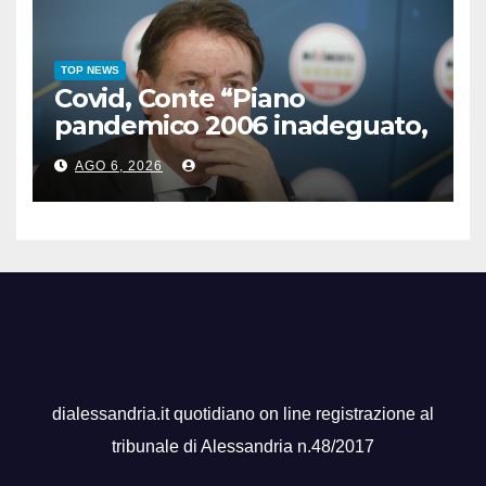
TOP NEWS
Covid, Conte “Piano
pandemico 2006 inadeguato,
virus senza precedenti”
AGO 6, 2026
dialessandria.it quotidiano on line registrazione al
tribunale di Alessandria n.48/2017