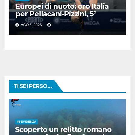
Europei di nuoto: oro Italia
per Pellacani-Pizzini, 5°
trionfo per Chiara
AGO 6, 2026
TI SEI PERSO...
IN EVIDENZA
Scoperto un relitto romano