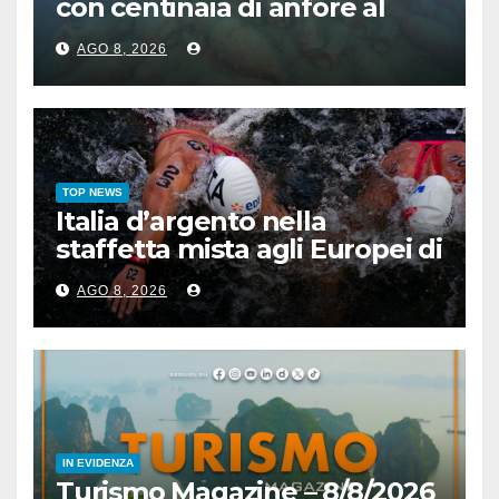
con centinaia di anfore al
largo di Mazara del Vallo
AGO 8, 2026
TOP NEWS
Italia d’argento nella
staffetta mista agli Europei di
nuoto di fondo
AGO 8, 2026
IN EVIDENZA
Turismo Magazine – 8/8/2026