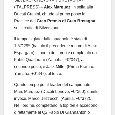
SILVERSTONE (GRAN BRETAGNA)
(ITALPRESS) –
Alex
Marquez
, in sella alla
Ducati Gresini, chiude al primo posto la
Practice del
Gran Premio di Gran Bretagna
,
sul circuito di Silverstone.
Il tempo siglato dallo spagnolo è stato di
1’57″295 (battuto il precedente record di Aleix
Espargaro). Il podio del turno è completato da
Fabio Quartararo (Yamaha, +0″047), al
secondo posto, e Jack Miller (Prima Pramac
Yamaha, +0″347), al terzo.
Quarto tempo per il leader del campionato,
Marc Marquez (Ducati Lenovo, +0″360); quinto,
invece, Marco Bezzecchi (Aprilia, +0″372).
Nell’ordine, completano la top ten e accedono
direttamente al Q2 Fabio Di Giannantonio