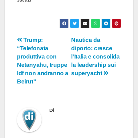
Navigazione
Trump:
Nautica da
“Telefonata
diporto: cresce
articoli
produttiva con
l’Italia e consolida
Netanyahu, truppe
la leadership sui
Idf non andranno a
superyacht
Beirut”
Di