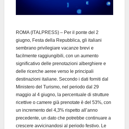
l
a
y
ROMA (ITALPRESS) – Per il ponte del 2
giugno, Festa della Repubblica, gli italiani
V
sembrano privilegiare vacanze brevi e
facilmente raggiungibili, con un aumento
i
significativo delle prenotazioni alberghiere e
d
delle ricerche aeree verso le principali
destinazioni italiane. Secondo i dati forniti dal
e
Ministero del Turismo, nel periodo dal 29
maggio al 4 giugno, la percentuale di strutture
o
ricettive o camere già prenotate è del 53%, con
un incremento del 4,3% rispetto all’anno
precedente, un dato che potrebbe continuare a
crescere avvicinandosi al periodo festivo. Le