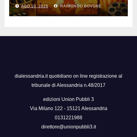
film gratis all’aperto, fino al
AGO 10, 2026
RAIMONDO BOVONE
28 agosto
dialessandria.it quotidiano on line registrazione al
tribunale di Alessandria n.48/2017
edizioni Union Pubbli 3
Via Milano 122 - 15121 Alessandria
0131221988
direttore@unionpubbli3.it