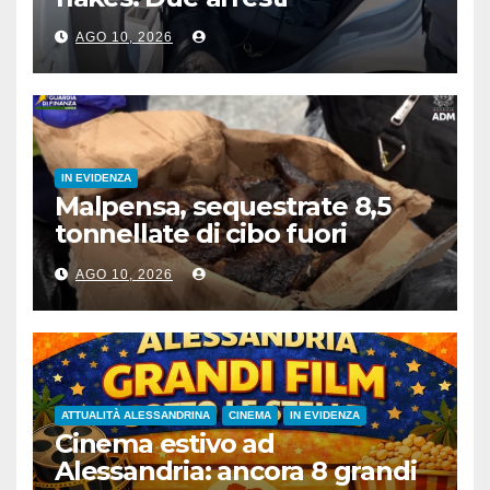
AGO 10, 2026
IN EVIDENZA
Malpensa, sequestrate 8,5
tonnellate di cibo fuori
norma nel primo semestre
AGO 10, 2026
ATTUALITÀ ALESSANDRINA
CINEMA
IN EVIDENZA
Cinema estivo ad
Alessandria: ancora 8 grandi