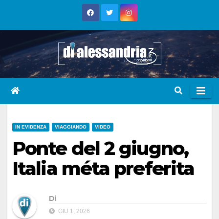
Skip
to
content
IN EVIDENZA
VIAGGIANDO
VIDEO
Ponte del 2 giugno,
Italia méta preferita
Di
GIU 1, 2026