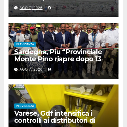
turismo
AGO 7, 2026
IN EVIDENZA
Sardegna, Piu “Provinciale
Monte Pino riapre dopo 13
anni, opera fondamentale”
AGO 7, 2026
IN EVIDENZA
Varese, Gdf intensifica i
controlli ai distributori di