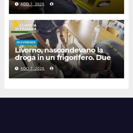
carburante, 6 multati
AGO 7, 2026
IN EVIDENZA
Livorno, nascondevano la
droga in un frigorifero. Due
arresti
AGO 7, 2026