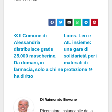
Navigazione
Il Comune di
Lions, Leo e
Alessandria
AIL insieme:
articoli
distribuisce gratis
una gara di
25.000 mascherine.
solidarietà per i
Da domani, in
materiali di
farmacia, solo a chi ne
protezione
ha diritto
Di
Raimondo Bovone
Ricercatore instancabile della