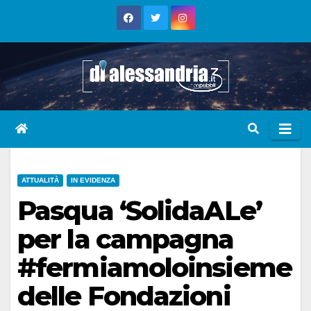
Skip
to
content
ATTUALITÀ
IN EVIDENZA
Pasqua ‘SolidaALe’
per la campagna
#fermiamoloinsieme
delle Fondazioni