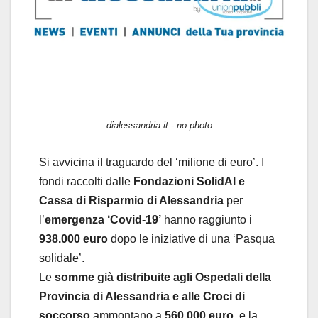
dialessandria.it - no photo
Si avvicina il traguardo del ‘milione di euro’. I
fondi raccolti dalle
Fondazioni SolidAl e
Cassa di Risparmio di Alessandria
per
l’
emergenza ‘Covid-19’
hanno raggiunto i
938.000 euro
dopo le iniziative di una ‘Pasqua
solidale’.
Le
somme già distribuite agli Ospedali della
Provincia di Alessandria
e alle Croci di
soccorso
ammontano a
560.000 euro
, e la