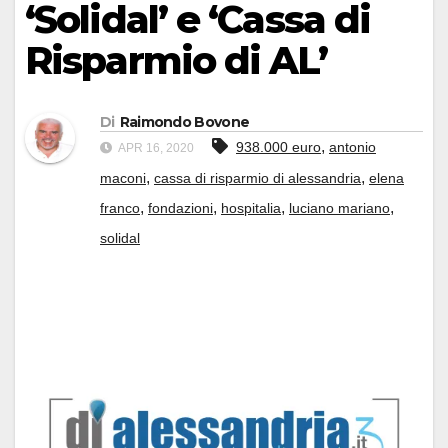
‘Solidal’ e ‘Cassa di
Risparmio di AL’
Di
Raimondo Bovone
,
938.000 euro
antonio
APR 16, 2020
,
,
maconi
cassa di risparmio di alessandria
elena
,
,
,
,
franco
fondazioni
hospitalia
luciano mariano
solidal