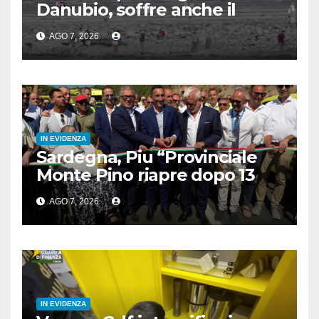
Danubio, soffre anche il
turismo
AGO 7, 2026
IN EVIDENZA
Sardegna, Piu “Provinciale
Monte Pino riapre dopo 13
anni, opera fondamentale”
AGO 7, 2026
IN EVIDENZA