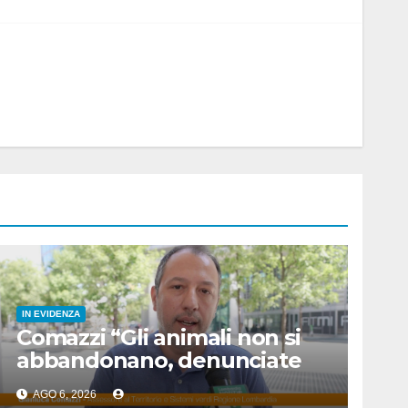
IN EVIDENZA
Comazzi “Gli animali non si
abbandonano, denunciate
chi lo fa”
AGO 6, 2026