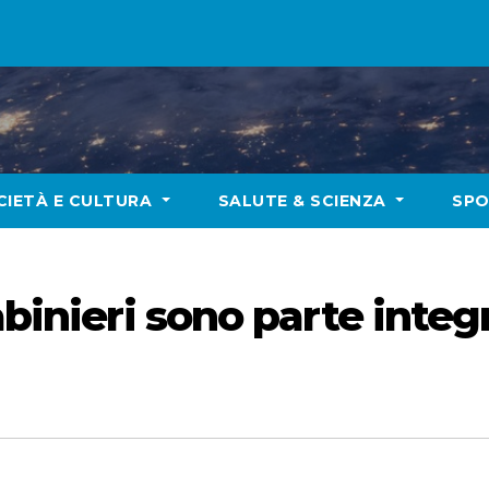
CIETÀ E CULTURA
SALUTE & SCIENZA
SP
abinieri sono parte integ