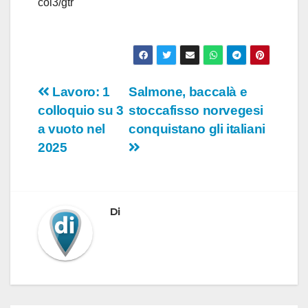
col3/gtr
o
Navigazione
Lavoro: 1
Salmone, baccalà e
colloquio su 3
stoccafisso norvegesi
articoli
a vuoto nel
conquistano gli italiani
2025
Di