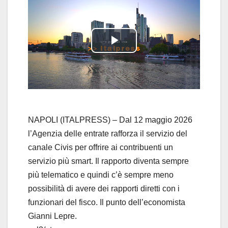
P
l
a
y
NAPOLI (ITALPRESS) – Dal 12 maggio 2026
l’Agenzia delle entrate rafforza il servizio del
V
canale Civis per offrire ai contribuenti un
servizio più smart. Il rapporto diventa sempre
i
più telematico e quindi c’è sempre meno
d
possibilità di avere dei rapporti diretti con i
funzionari del fisco. Il punto dell’economista
e
Gianni Lepre.