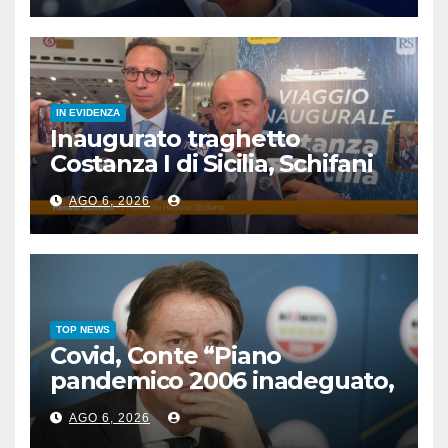
IN EVIDENZA
Inaugurato traghetto
Costanza I di Sicilia, Schifani
“Mantenuto impegni presi”
AGO 6, 2026
TOP NEWS
Covid, Conte “Piano
pandemico 2006 inadeguato,
virus senza precedenti”
AGO 6, 2026