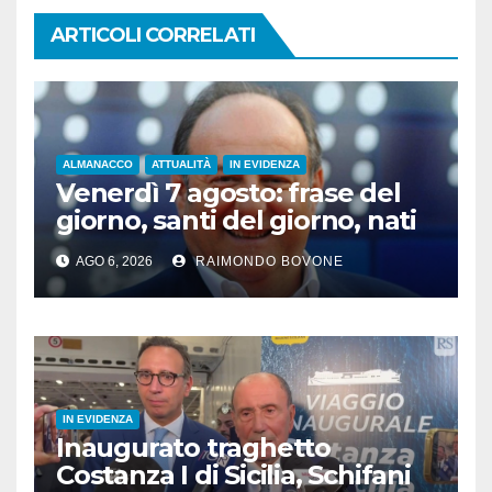
ARTICOLI CORRELATI
ALMANACCO
ATTUALITÀ
IN EVIDENZA
Venerdì 7 agosto: frase del
giorno, santi del giorno, nati
famosi, accadde oggi
AGO 6, 2026
RAIMONDO BOVONE
IN EVIDENZA
Inaugurato traghetto
Costanza I di Sicilia, Schifani