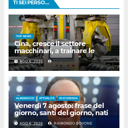
TI SEI PERSO...
TOP NEWS
Cina, cresce il settore
macchinari, a trainare le
“attrezzature intelligenti”
AGO 6, 2026
ALMANACCO
ATTUALITÀ
IN EVIDENZA
Venerdì 7 agosto: frase del
giorno, santi del giorno, nati
famosi, accadde oggi
AGO 6, 2026
RAIMONDO BOVONE