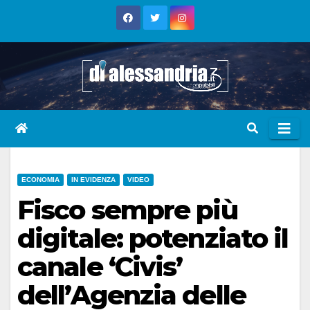
Skip
to
content
ECONOMIA
IN EVIDENZA
VIDEO
Fisco sempre più
digitale: potenziato il
canale ‘Civis’
dell’Agenzia delle