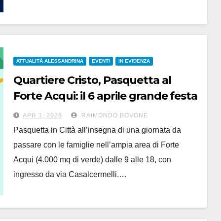
ATTUALITÀ ALESSANDRINA
EVENTI
IN EVIDENZA
Quartiere Cristo, Pasquetta al
Forte Acqui: il 6 aprile grande festa
per tutte le famiglie
APR 1, 2026
RAIMONDO BOVONE
Pasquetta in Città all’insegna di una giornata da
passare con le famiglie nell’ampia area di Forte
Acqui (4.000 mq di verde) dalle 9 alle 18, con
ingresso da via Casalcermelli.…