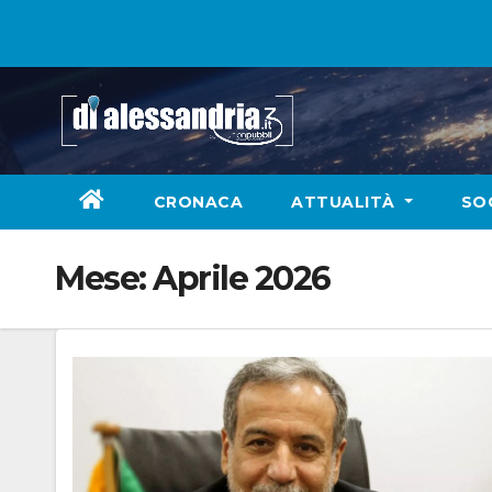
Skip
to
content
CRONACA
ATTUALITÀ
SO
Mese:
Aprile 2026