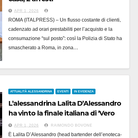
APR 1, 2026
ROMA (ITALPRESS) – Un flusso costante di clienti,
cadenzato ad orari prestabiliti per l’acquisto e la
consumazione “sul posto”: così la Polizia di Stato ha
smascherato a Roma, in zona…
ATTUALITÀ ALESSANDRINA
EVENTI
IN EVIDENZA
L’alessandrina Lalita D’Alessandro
ha vinto la finale italiana di ‘Vero
Bartender 2026’
APR 1, 2026
RAIMONDO BOVONE
È Lalita D’Alessandro (head bartender dell’enoteca-