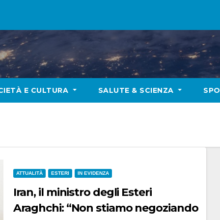
CIETÀ E CULTURA
SALUTE & SCIENZA
SP
ATTUALITÀ
ESTERI
IN EVIDENZA
Iran, il ministro degli Esteri
Araghchi: “Non stiamo negoziando