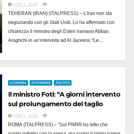
con gli Stati Uniti”
APR 1, 2026
TEHERAN (IRAN) (ITALPRESS) – L’Iran non sta
negoziando con gli Stati Uniti. Lo ha affermato con
chiarezza il ministro degli Esteri iraniano Abbas
Araghchi in un’intervista ad Al Jazeera: “Le…
ECONOMIA
IN EVIDENZA
POLITICA
Il ministro Foti: “A giorni intervento
sul prolungamento del taglio
accise”
APR 1, 2026
ROMA (ITALPRESS) – “Sul PNRR ho letto che
siamo indietro con la spesa, ma siamo il primo paese