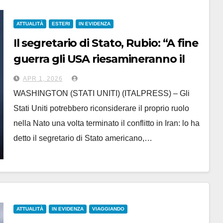
ATTUALITÀ
ESTERI
IN EVIDENZA
Il segretario di Stato, Rubio: “A fine
guerra gli USA riesamineranno il
rapporto con la NATO”
APR 1, 2026
WASHINGTON (STATI UNITI) (ITALPRESS) – Gli
Stati Uniti potrebbero riconsiderare il proprio ruolo
nella Nato una volta terminato il conflitto in Iran: lo ha
detto il segretario di Stato americano,…
ATTUALITÀ
IN EVIDENZA
VIAGGIANDO