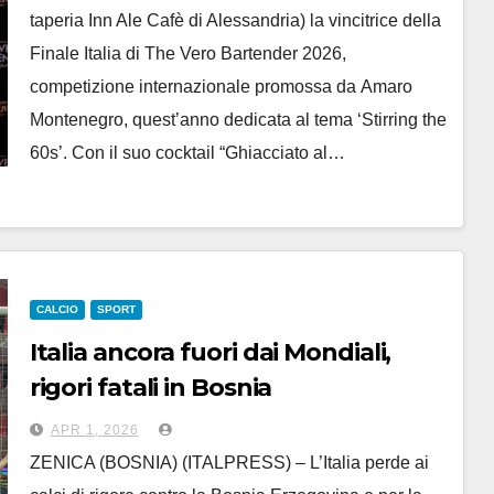
taperia Inn Ale Cafè di Alessandria) la vincitrice della
Finale Italia di The Vero Bartender 2026,
competizione internazionale promossa da Amaro
Montenegro, quest’anno dedicata al tema ‘Stirring the
60s’. Con il suo cocktail “Ghiacciato al…
CALCIO
SPORT
Italia ancora fuori dai Mondiali,
rigori fatali in Bosnia
APR 1, 2026
ZENICA (BOSNIA) (ITALPRESS) – L’Italia perde ai