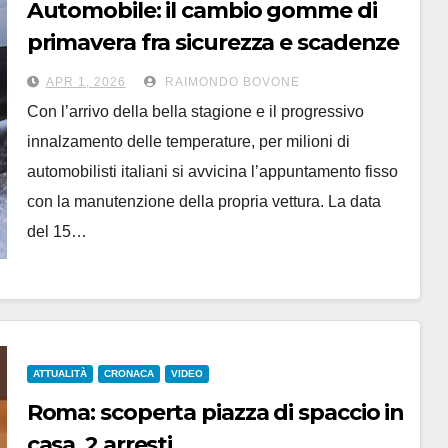
Automobile: il cambio gomme di
primavera fra sicurezza e scadenze
da non dimenticare
APR 1, 2026
RAIMONDO BOVONE
Con l’arrivo della bella stagione e il progressivo
innalzamento delle temperature, per milioni di
automobilisti italiani si avvicina l’appuntamento fisso
con la manutenzione della propria vettura. La data
del 15…
ATTUALITÀ
CRONACA
VIDEO
Roma: scoperta piazza di spaccio in
casa, 2 arresti