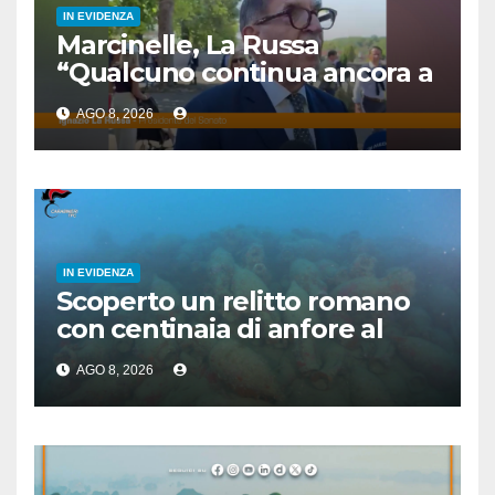
IN EVIDENZA
Marcinelle, La Russa
“Qualcuno continua ancora a
voltare le spalle”
AGO 8, 2026
IN EVIDENZA
Scoperto un relitto romano
con centinaia di anfore al
largo di Mazara del Vallo
AGO 8, 2026