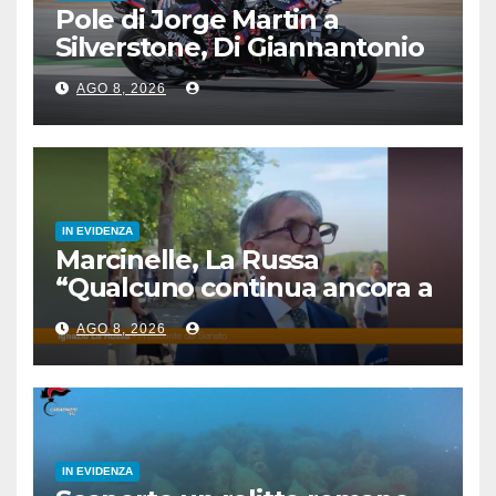
Pole di Jorge Martin a
Silverstone, Di Giannantonio
4°, Bezzecchi 5°
AGO 8, 2026
IN EVIDENZA
Marcinelle, La Russa
“Qualcuno continua ancora a
voltare le spalle”
AGO 8, 2026
IN EVIDENZA