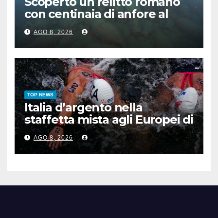
Scoperto un relitto romano
con centinaia di anfore al
largo di Mazara del Vallo
AGO 8, 2026
TOP NEWS
Italia d’argento nella
staffetta mista agli Europei di
nuoto di fondo
AGO 8, 2026