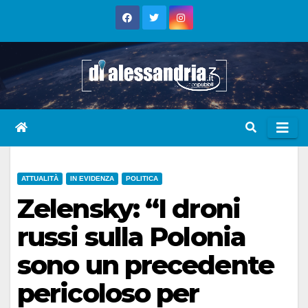
Skip
to
content
ATTUALITÀ
IN EVIDENZA
POLITICA
Zelensky: “I droni
russi sulla Polonia
sono un precedente
pericoloso per