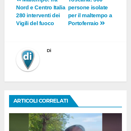
Navigazione
Nord e Centro Italia
persone isolate
articoli
280 interventi dei
per il maltempo a
Vigili del fuoco
Portoferraio
Di
ARTICOLI CORRELATI