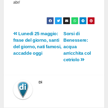
abr/
Navigazione
Lunedì 25 maggio:
Sorsi di
frase del giorno, santi
Benessere:
articoli
del giorno, nati famosi,
acqua
accadde oggi
arricchita col
cetriolo
Di