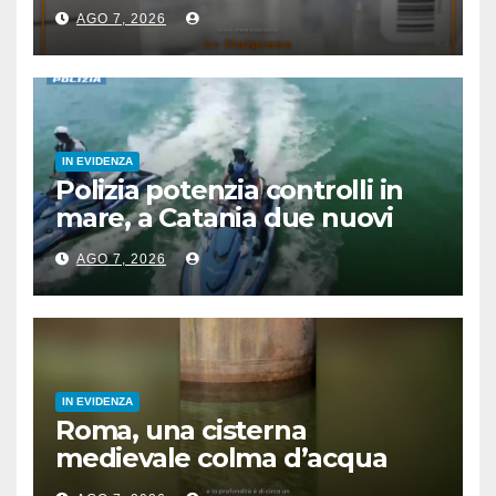
AGO 7, 2026
IN EVIDENZA
Polizia potenzia controlli in
mare, a Catania due nuovi
acquascooter
AGO 7, 2026
IN EVIDENZA
Roma, una cisterna
medievale colma d’acqua
sotto palazzo San Macuto