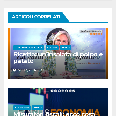
ARTICOLI CORRELATI
COSTUME & SOCIETÀ
CUCINA
VIDEO
Ricetta: un’insalata di polpo e
patate
AGO 7, 2026
ECONOMIA
VIDEO
Misuratori fiscali: ecco cosa