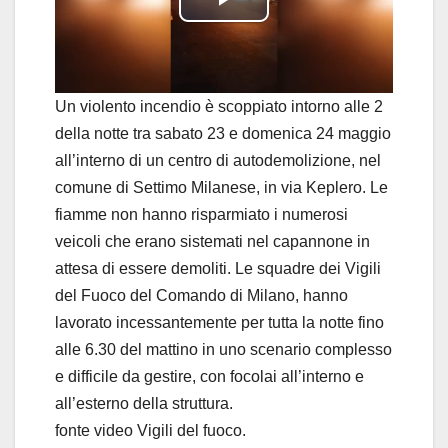
P
l
a
Un violento incendio è scoppiato intorno alle 2
della notte tra sabato 23 e domenica 24 maggio
y
all’interno di un centro di autodemolizione, nel
comune di Settimo Milanese, in via Keplero. Le
V
fiamme non hanno risparmiato i numerosi
i
veicoli che erano sistemati nel capannone in
attesa di essere demoliti. Le squadre dei Vigili
d
del Fuoco del Comando di Milano, hanno
lavorato incessantemente per tutta la notte fino
e
alle 6.30 del mattino in uno scenario complesso
o
e difficile da gestire, con focolai all’interno e
all’esterno della struttura.
fonte video Vigili del fuoco.