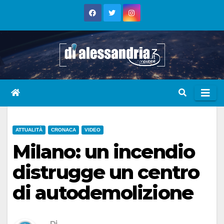
Skip
to
content
ATTUALITÀ
CRONACA
VIDEO
Milano: un incendio
distrugge un centro
di autodemolizione
Di