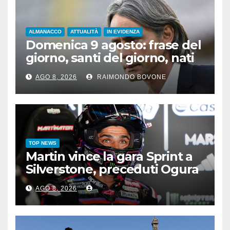
ALMANACCO
ATTUALITÀ
IN EVIDENZA
Domenica 9 agosto: frase del
giorno, santi del giorno, nati
famosi, accadde oggi
AGO 8, 2026
RAIMONDO BOVONE
TOP NEWS
Martin vince la gara Sprint a
Silverstone, preceduti Ogura
e Bezzecchi
AGO 8, 2026