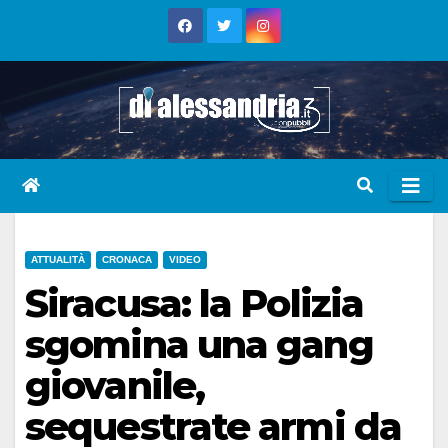
Skip
to
content
ATTUALITÀ
CRONACA
VIDEO
Siracusa: la Polizia
sgomina una gang
giovanile,
sequestrate armi da