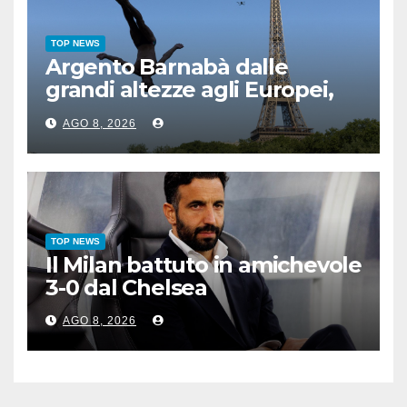
TOP NEWS
Argento Barnabà dalle
grandi altezze agli Europei,
bis azzurro dopo Cosetti
AGO 8, 2026
TOP NEWS
Il Milan battuto in amichevole
3-0 dal Chelsea
AGO 8, 2026