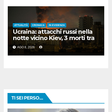
ATTUALITÀ
CRONACA
IN EVIDENZA
Ucraina: attacchi russi nella
notte vicino Kiev, 3 morti tra
cui 1 bambino
AGO 8, 2026
TI SEI PERSO...