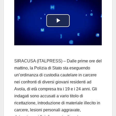
P
l
a
y
SIRACUSA (ITALPRESS) – Dalle prime ore del
mattino, la Polizia di Stato sta eseguendo
V
un’ordinanza di custodia cautelare in carcere
nei confronti di diversi giovani residenti ad
i
Avola, di età compresa tra i 19 e i 24 anni. Gli
d
indagati sono accusati a vario titolo di
ricettazione, introduzione di materiale illecito in
e
carcere, lesioni personali aggravate,