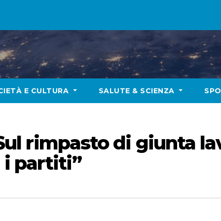
CIETÀ E CULTURA
SALUTE & SCIENZA
SP
 “Sul rimpasto di giunta l
 partiti”