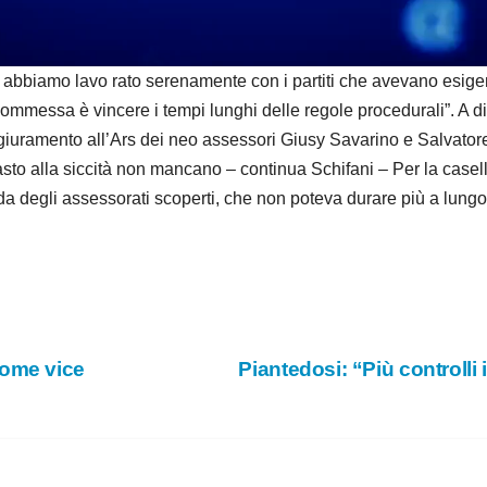
d
e
biamo lavo rato serenamente con i partiti che avevano esigen
ommessa è vincere i tempi lunghi delle regole procedurali”. A di
o
giuramento all’Ars dei neo assessori Giusy Savarino e Salvatore 
rasto alla siccità non mancano – continua Schifani – Per la case
a degli assessorati scoperti, che non poteva durare più a lungo
come vice
Piantedosi: “Più controlli