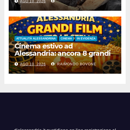
AGO 10, 2026
ATTUALITÀ ALESSANDRINA
CINEMA
IN EVIDENZA
Cinema estivo ad
Alessandria: ancora 8 grandi
film gratis all’aperto, fino al
AGO 10, 2026
RAIMONDO BOVONE
28 agosto