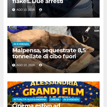
flakes. Due arresti
AGO 10, 2026
IN EVIDENZA
Malpensa, sequestrate 8,5
tonnellate di cibo fuori
norma nel primo semestre
AGO 10, 2026
ATTUALITÀ ALESSANDRINA
CINEMA
IN EVIDENZA
Cinema estivo ad