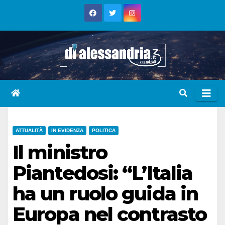
Skip
to
content
ATTUALITÀ
IN EVIDENZA
POLITICA
Il ministro
Piantedosi: “L’Italia
ha un ruolo guida in
Europa nel contrasto