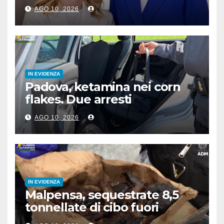
rimpatrio in Paesi terzi”
AGO 10, 2026
IN EVIDENZA
Padova, ketamina nei corn
flakes. Due arresti
AGO 10, 2026
IN EVIDENZA
Malpensa, sequestrate 8,5
tonnellate di cibo fuori
norma nel primo semestre