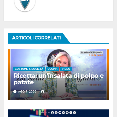
ARTICOLI CORRELATI
COSTUME & SOCIETÀ
CUCINA
VIDEO
Ricetta: un’insalata di polpo e
patate
AGO 7, 2026