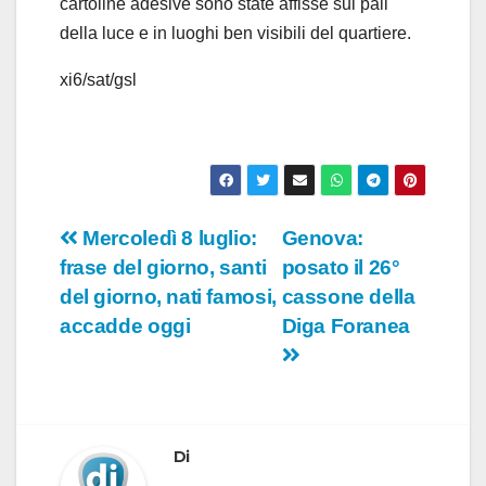
cartoline adesive sono state affisse sui pali
o
della luce e in luoghi ben visibili del quartiere.
xi6/sat/gsl
Navigazione
Mercoledì 8 luglio:
Genova:
frase del giorno, santi
posato il 26°
articoli
del giorno, nati famosi,
cassone della
accadde oggi
Diga Foranea
Di