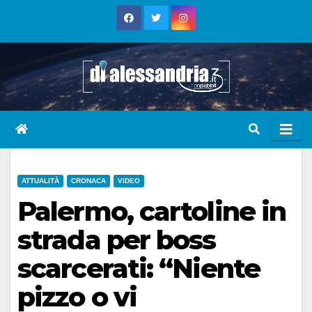
Skip
to
content
ATTUALITÀ
CRONACA
VIDEO
Palermo, cartoline in
strada per boss
scarcerati: “Niente
pizzo o vi