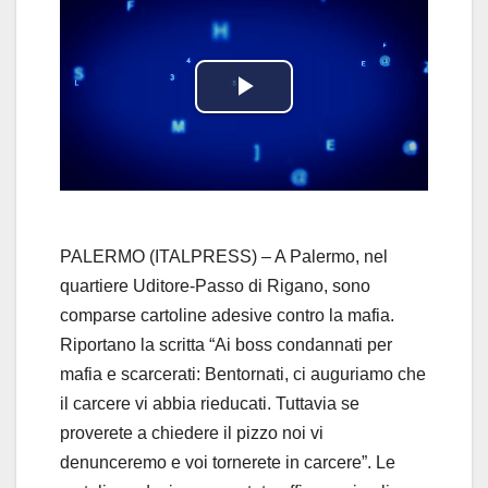
P
l
a
y
PALERMO (ITALPRESS) – A Palermo, nel
quartiere Uditore-Passo di Rigano, sono
V
comparse cartoline adesive contro la mafia.
Riportano la scritta “Ai boss condannati per
i
mafia e scarcerati: Bentornati, ci auguriamo che
d
il carcere vi abbia rieducati. Tuttavia se
proverete a chiedere il pizzo noi vi
e
denunceremo e voi tornerete in carcere”. Le