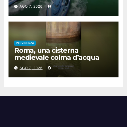
acquascooter
AGO 7, 2026
IN EVIDENZA
Roma, una cisterna
medievale colma d’acqua
sotto palazzo San Macuto
AGO 7, 2026