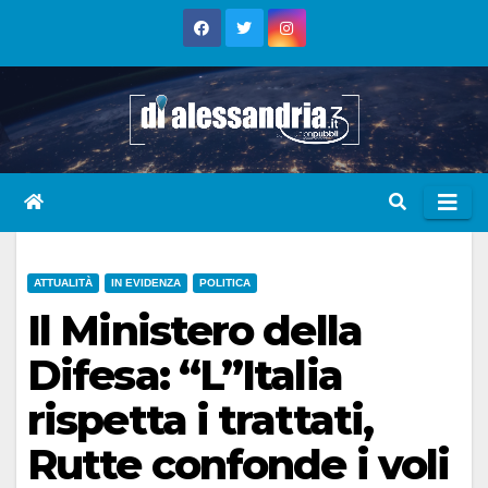
Skip
to
content
ATTUALITÀ
IN EVIDENZA
POLITICA
Il Ministero della
Difesa: “L”Italia
rispetta i trattati,
Rutte confonde i voli