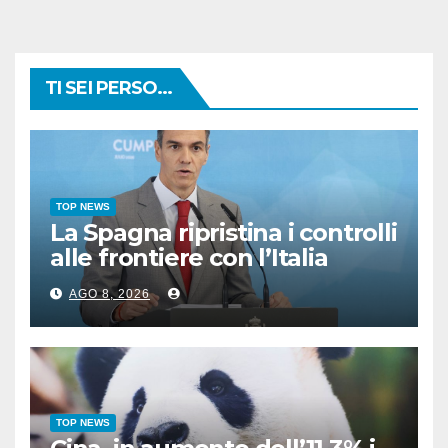
TI SEI PERSO...
TOP NEWS
La Spagna ripristina i controlli
alle frontiere con l’Italia
AGO 8, 2026
TOP NEWS