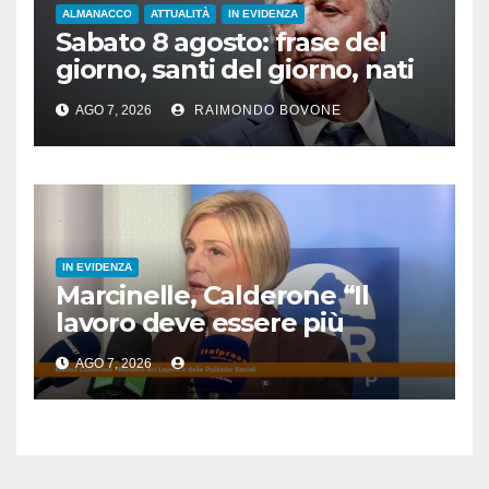
ALMANACCO
ATTUALITÀ
IN EVIDENZA
Sabato 8 agosto: frase del
giorno, santi del giorno, nati
famosi, accadde oggi
AGO 7, 2026
RAIMONDO BOVONE
IN EVIDENZA
Marcinelle, Calderone “Il
lavoro deve essere più
sicuro”
AGO 7, 2026