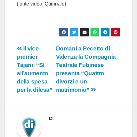
(fonte video: Quirinale)
Navigazione
Il vice-
Domani a Pecetto di
premier
Valenza la Compagnia
articoli
Tajani: “Sì
Teatrale Fubinese
all’aumento
presenta “Quattro
della spesa
divorzi e un
per la difesa”
matrimonio”
Di