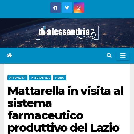
Skip
to
content
ATTUALITÀ
IN EVIDENZA
VIDEO
Mattarella in visita al
sistema
farmaceutico
produttivo del Lazio