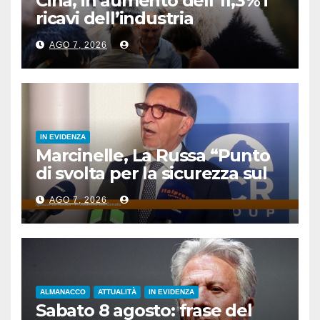
Cina, in aumento dell’11,3% i
ricavi dell’industria
pubblicitaria
AGO 7, 2026
IN EVIDENZA
Marcinelle, La Russa “Punto
di svolta per la sicurezza sul
lavoro”
AGO 7, 2026
ALMANACCO
ATTUALITÀ
IN EVIDENZA
Sabato 8 agosto: frase del