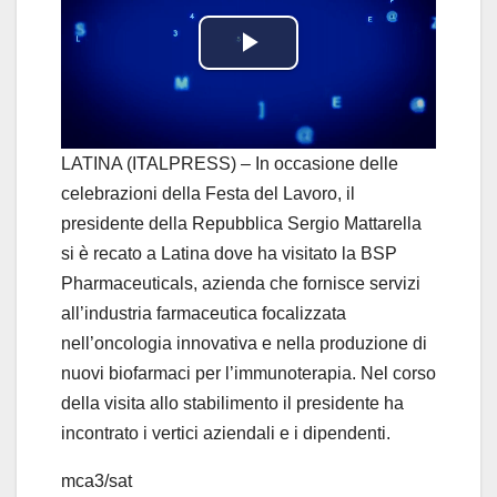
P
l
a
LATINA (ITALPRESS) – In occasione delle
celebrazioni della Festa del Lavoro, il
y
presidente della Repubblica Sergio Mattarella
si è recato a Latina dove ha visitato la BSP
V
Pharmaceuticals, azienda che fornisce servizi
i
all’industria farmaceutica focalizzata
nell’oncologia innovativa e nella produzione di
d
nuovi biofarmaci per l’immunoterapia. Nel corso
della visita allo stabilimento il presidente ha
e
incontrato i vertici aziendali e i dipendenti.
o
mca3/sat