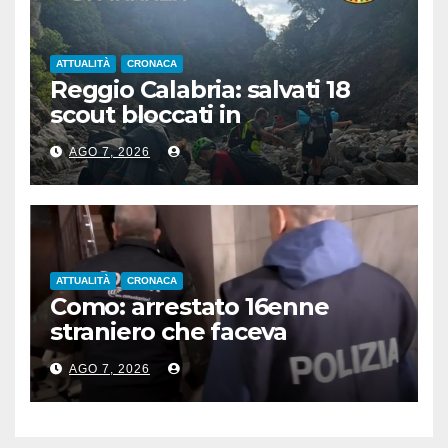
ATTUALITÀ
CRONACA
Reggio Calabria: salvati 18
scout bloccati in
Aspromonte, 2 recuperati in
AGO 7, 2026
elicottero
ATTUALITÀ
CRONACA
Como: arrestato 16enne
straniero che faceva
propaganda all’Isis
AGO 7, 2026