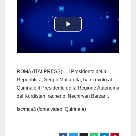
P
l
a
y
ROMA (ITALPRESS) – Il Presidente della
Repubblica, Sergio Mattarella, ha ricevuto al
V
Quirinale il Presidente della Regione Autonoma
del Kurdistan iracheno, Nechirvan Barzani.
i
fsc/mca3 (fonte video: Quirinale)
d
e