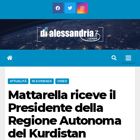
Skip
to
content
ATTUALITÀ
IN EVIDENZA
VIDEO
Mattarella riceve il
Presidente della
Regione Autonoma
del Kurdistan