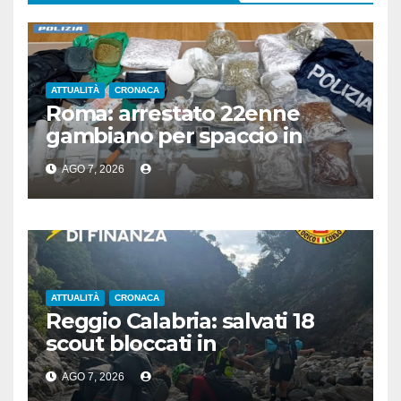
ATTUALITÀ
CRONACA
Roma: arrestato 22enne
gambiano per spaccio in
stazione, aveva 7 Kg di droga
AGO 7, 2026
ATTUALITÀ
CRONACA
Reggio Calabria: salvati 18
scout bloccati in
Aspromonte, 2 recuperati in
AGO 7, 2026
elicottero