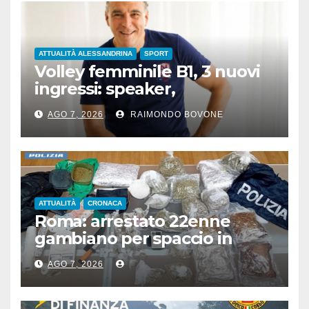
ATTUALITÀ ALESSANDRINA
SPORT
Volley femminile B1, 3 nuovi
ingressi: speaker,
preparatore atletico e team
AGO 7, 2026
RAIMONDO BOVONE
manager
ATTUALITÀ
CRONACA
Roma: arrestato 22enne
gambiano per spaccio in
stazione, aveva 7 Kg di droga
AGO 7, 2026