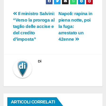
o
Navigazione
Il ministro Salvini:
Napoli: rapina in
“Verso la proroga al
piena notte, poi
articoli
taglio delle accise e
la fuga:
del credito
arrestato un
d’imposta”
42enne
Di
ARTICOLI CORRELATI