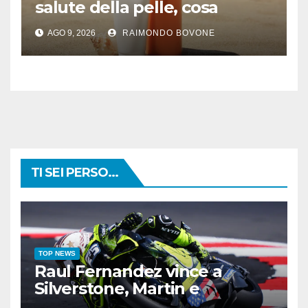
salute della pelle, cosa
dicono le evidenze
AGO 9, 2026
RAIMONDO BOVONE
scientifiche
TI SEI PERSO...
TOP NEWS
Raul Fernandez vince a
Silverstone, Martin e
Bezzecchi sul podio