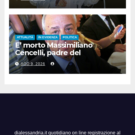
ATTUALITÀ
IN EVIDENZA
POLITICA
E’ morto Massimiliano
Cencelli, padre del
“manuale” omonimo
AGO 9, 2026
dialessandria.it quotidiano on line registrazione al