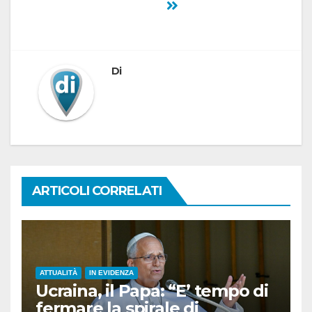
Di
ARTICOLI CORRELATI
ATTUALITÀ
IN EVIDENZA
Ucraina, il Papa: “E’ tempo di
fermare la spirale di