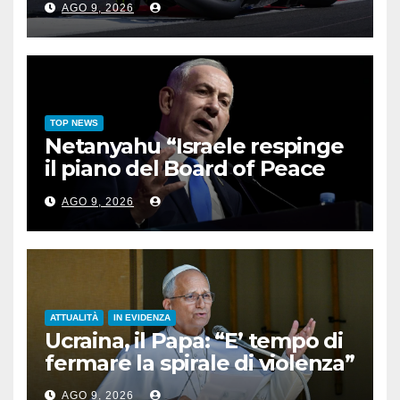
AGO 9, 2026
TOP NEWS
Netanyahu “Israele respinge
il piano del Board of Peace
per Gaza”
AGO 9, 2026
ATTUALITÀ
IN EVIDENZA
Ucraina, il Papa: “E’ tempo di
fermare la spirale di violenza”
AGO 9, 2026