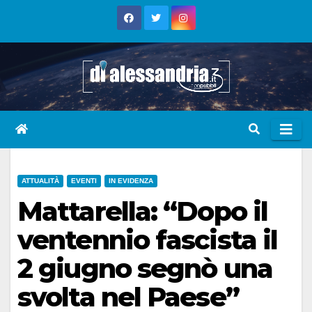
Skip
to
content
ATTUALITÀ
EVENTI
IN EVIDENZA
Mattarella: “Dopo il
ventennio fascista il
2 giugno segnò una
svolta nel Paese”