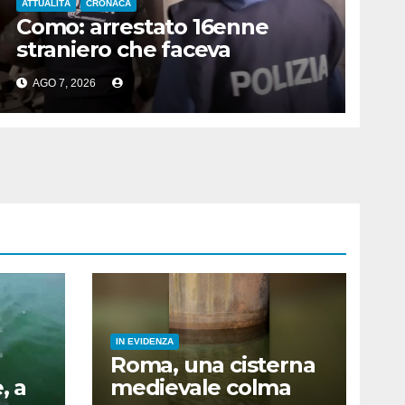
ATTUALITÀ
CRONACA
Como: arrestato 16enne
straniero che faceva
propaganda all’Isis
AGO 7, 2026
IN EVIDENZA
Roma, una cisterna
, a
medievale colma