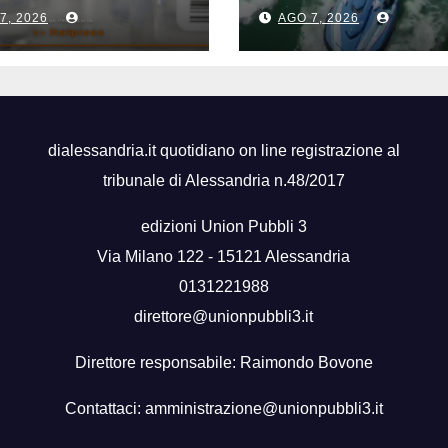
Catania due nuo
7, 2026
AGO 7, 2026
acquascooter
dialessandria.it quotidiano on line registrazione al
tribunale di Alessandria n.48/2017
edizioni Union Pubbli 3
Via Milano 122 - 15121 Alessandria
0131221988
direttore@unionpubbli3.it
Direttore responsabile: Raimondo Bovone
Contattaci:
amministrazione@unionpubbli3.it