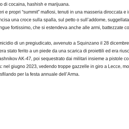
co di cocaina, hashish e marijuana.
eri e propri “summit” mafiosi, tenuti in una masseria diroccata e 
ncisa una croce sulla spalla, sul petto o sull’addome, suggellata
ngue fortissimo, che si estendeva anche alle armi, battezzate co
omicidio di un pregiudicato, avvenuto a Squinzano il 28 dicembre
era stato ferito a un piede da una scarica di proiettili ed era riu
ashnikov AK-47, poi sequestrato dai militari insieme a pistole co
: nel giugno 2023, vedendo troppe gazzelle in giro a Lecce, molti
 sfilando per la festa annuale dell’Arma.