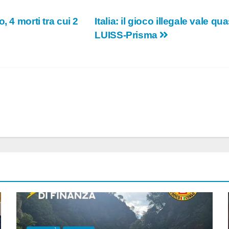
 4 morti tra cui 2
Italia: il gioco illegale vale q
LUISS-Prisma