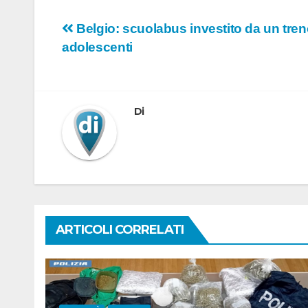
Navigazione
Belgio: scuolabus investito da un treno,
adolescenti
articoli
Di
ARTICOLI CORRELATI