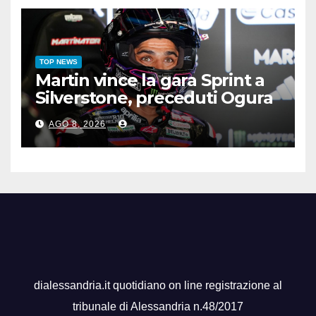
TOP NEWS
Martin vince la gara Sprint a
Silverstone, preceduti Ogura
e Bezzecchi
AGO 8, 2026
dialessandria.it quotidiano on line registrazione al
tribunale di Alessandria n.48/2017