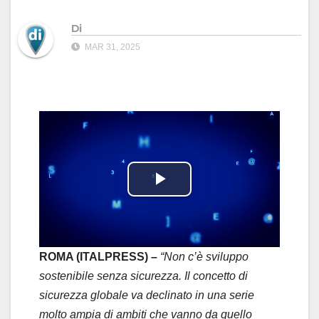
Di
MAR 31, 2025
P
l
a
ROMA (ITALPRESS) –
“Non c’è sviluppo
sostenibile senza sicurezza. Il concetto di
y
sicurezza globale va declinato in una serie
molto ampia di ambiti che vanno da quello