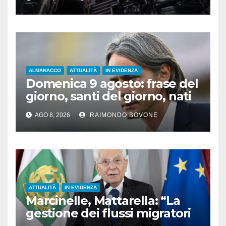
ALMANACCO
ATTUALITÀ
IN EVIDENZA
Domenica 9 agosto: frase del
giorno, santi del giorno, nati
famosi, accadde oggi
AGO 8, 2026
RAIMONDO BOVONE
ATTUALITÀ
IN EVIDENZA
Marcinelle, Mattarella: “La
gestione dei flussi migratori
rispetti la dignità delle