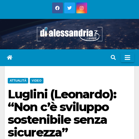
Skip
to
content
ATTUALITÀ
VIDEO
Luglini (Leonardo):
“Non c’è sviluppo
sostenibile senza
sicurezza”