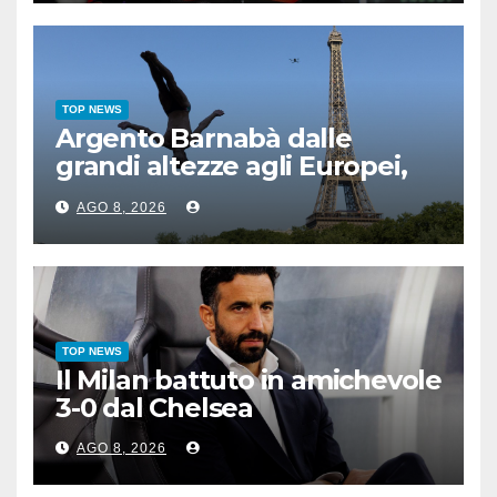
TOP NEWS
Argento Barnabà dalle
grandi altezze agli Europei,
bis azzurro dopo Cosetti
AGO 8, 2026
TOP NEWS
Il Milan battuto in amichevole
3-0 dal Chelsea
AGO 8, 2026