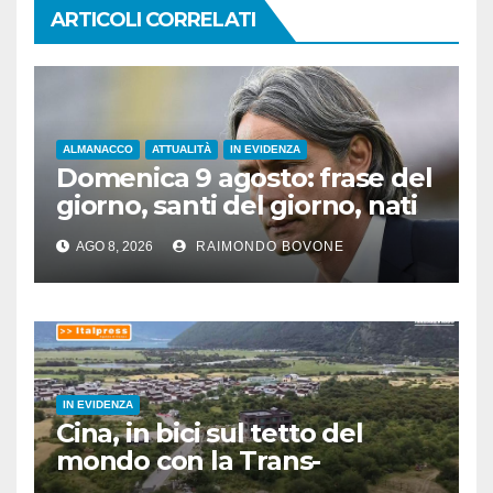
ARTICOLI CORRELATI
ALMANACCO
ATTUALITÀ
IN EVIDENZA
Domenica 9 agosto: frase del
giorno, santi del giorno, nati
famosi, accadde oggi
AGO 8, 2026
RAIMONDO BOVONE
IN EVIDENZA
Cina, in bici sul tetto del
mondo con la Trans-
Himalaya Race