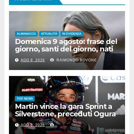
ALMANACCO
ATTUALITÀ
IN EVIDENZA
Domenica 9 agosto: frase del
giorno, santi del giorno, nati
famosi, accadde oggi
AGO 8, 2026
RAIMONDO BOVONE
TOP NEWS
Martin vince la gara Sprint a
Silverstone, preceduti Ogura
e Bezzecchi
AGO 8, 2026