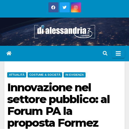
Skip
to
content
ATTUALITÀ
COSTUME & SOCIETÀ
IN EVIDENZA
Innovazione nel
settore pubblico: al
Forum PA la
proposta Formez