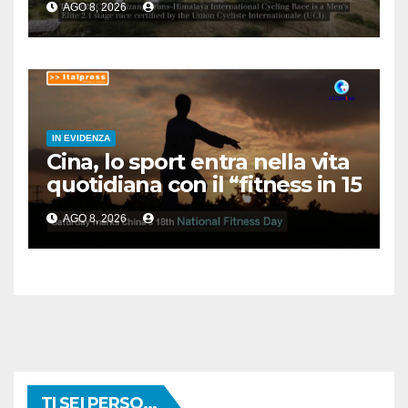
AGO 8, 2026
IN EVIDENZA
Cina, lo sport entra nella vita
quotidiana con il “fitness in 15
minuti”
AGO 8, 2026
TI SEI PERSO...