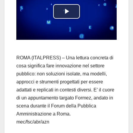
P
l
a
y
ROMA (ITALPRESS) – Una lettura concreta di
cosa significa fare innovazione nel settore
V
pubblico: non soluzioni isolate, ma modelli,
approcci e strumenti progettati per essere
i
adattati e replicati in contesti diversi. E’ il cuore
d
di un appuntamento targato Formez, andato in
scena durante il Forum della Pubblica
e
Amministrazione a Roma.
mec/fsc/abr/azn
o