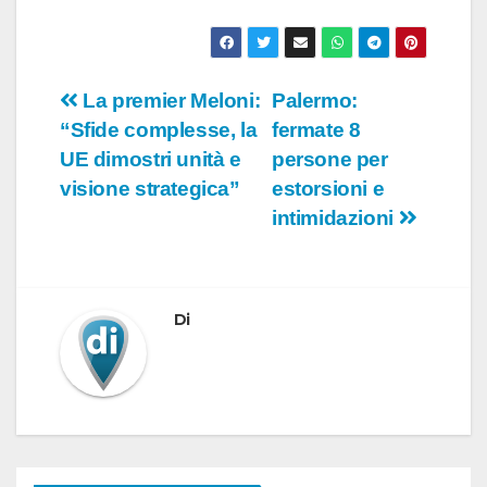
Navigazione
La premier Meloni:
Palermo:
“Sfide complesse, la
fermate 8
articoli
UE dimostri unità e
persone per
visione strategica”
estorsioni e
intimidazioni
Di