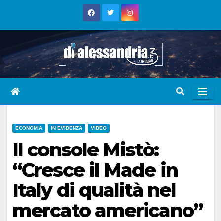
Skip
to
content
ECONOMIA
IN EVIDENZA
VIDEO
Il console Mistò:
“Cresce il Made in
Italy di qualità nel
mercato americano”