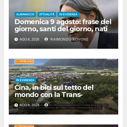
ALMANACCO
ATTUALITÀ
IN EVIDENZA
Domenica 9 agosto: frase del
giorno, santi del giorno, nati
famosi, accadde oggi
AGO 8, 2026
RAIMONDO BOVONE
IN EVIDENZA
Cina, in bici sul tetto del
mondo con la Trans-
Himalaya Race
AGO 8, 2026