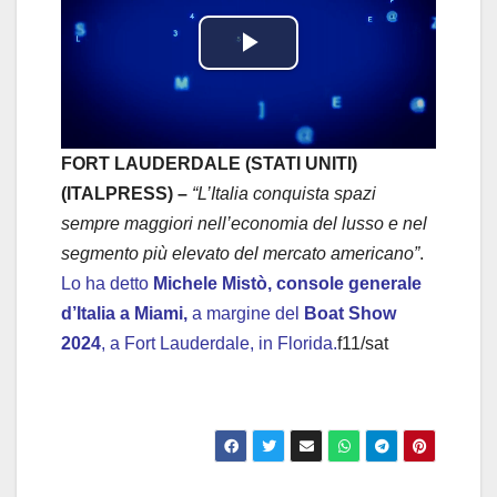
P
l
a
FORT LAUDERDALE (STATI UNITI)
(ITALPRESS) –
“L’Italia conquista spazi
y
sempre maggiori nell’economia del lusso e nel
segmento più elevato del mercato americano”
.
V
Lo ha detto
Michele Mistò, console generale
i
d’Italia a Miami,
a margine del
Boat Show
2024
, a Fort Lauderdale, in Florida.
f11/sat
d
e
o