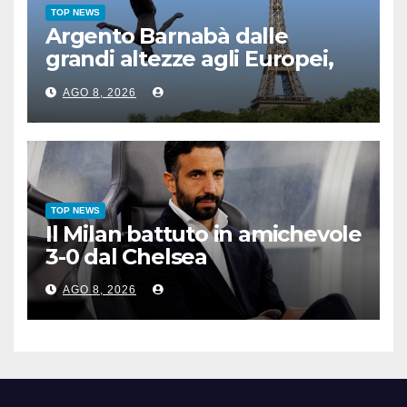
TOP NEWS
Argento Barnabà dalle
grandi altezze agli Europei,
bis azzurro dopo Cosetti
AGO 8, 2026
TOP NEWS
Il Milan battuto in amichevole
3-0 dal Chelsea
AGO 8, 2026