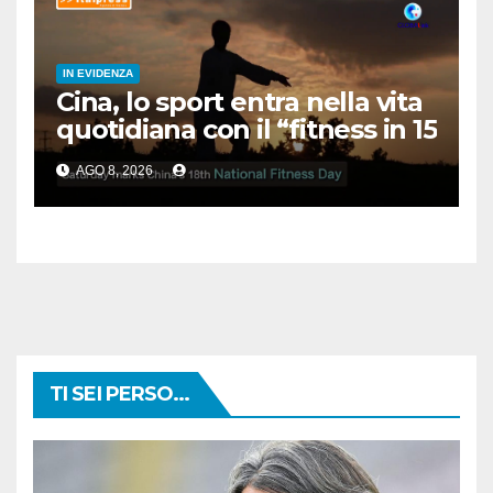
IN EVIDENZA
Cina, lo sport entra nella vita
quotidiana con il “fitness in 15
minuti”
AGO 8, 2026
TI SEI PERSO...