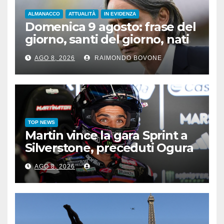
ALMANACCO
ATTUALITÀ
IN EVIDENZA
Domenica 9 agosto: frase del
giorno, santi del giorno, nati
famosi, accadde oggi
AGO 8, 2026
RAIMONDO BOVONE
TOP NEWS
Martin vince la gara Sprint a
Silverstone, preceduti Ogura
e Bezzecchi
AGO 8, 2026