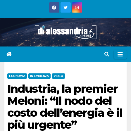
Skip
to
content
ECONOMIA
IN EVIDENZA
VIDEO
Industria, la premier
Meloni: “Il nodo del
costo dell’energia è il
più urgente”