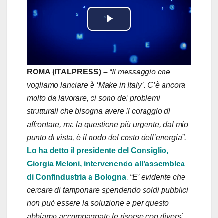
P
l
a
ROMA (ITALPRESS) –
“Il messaggio che
vogliamo lanciare è ‘Make in Italy’. C’è ancora
y
molto da lavorare, ci sono dei problemi
strutturali che bisogna avere il coraggio di
V
affrontare, ma la questione più urgente, dal mio
i
punto di vista, è il nodo del costo dell’energia”.
Lo ha detto il presidente del Consiglio,
d
Giorgia Meloni, intervenendo all’assemblea
di Confindustria a Bologna.
“E’ evidente che
e
cercare di tamponare spendendo soldi pubblici
o
non può essere la soluzione e per questo
abbiamo accompagnato le risorse con diversi