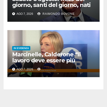
giorno, santi del giorno, nati
famosi, accadde oggi
AGO 7, 2026
RAIMONDO BOVONE
IN EVIDENZA
Marcinelle, Calderone “Il
lavoro deve essere più
sicuro”
AGO 7, 2026