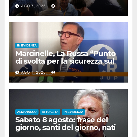
pubblicitaria
AGO 7, 2026
IN EVIDENZA
Marcinelle, La Russa “Punto
di svolta per la sicurezza sul
lavoro”
AGO 7, 2026
ALMANACCO
ATTUALITÀ
IN EVIDENZA
Sabato 8 agosto: frase del
giorno, santi del giorno, nati
famosi, accadde oggi