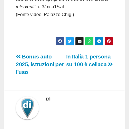
interventi”.
xc3/mca1/sat
(Fonte video: Palazzo Chigi)
Navigazione
Bonus auto
In Italia 1 persona
2025, istruzioni per
su 100 è celiaca
articoli
l’uso
Di