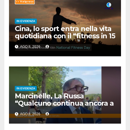
IN EVIDENZA
Cina, lo sport entra nella vita
quotidiana con il “fitness in 15
minuti”
AGO 8, 2026
IN EVIDENZA
Marcinelle, La Russa
“Qualcuno continua ancora a
voltare le spalle”
AGO 8, 2026