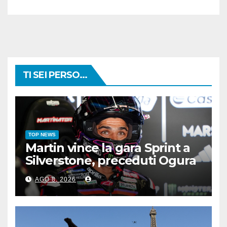
TI SEI PERSO...
TOP NEWS
Martin vince la gara Sprint a
Silverstone, preceduti Ogura
e Bezzecchi
AGO 8, 2026