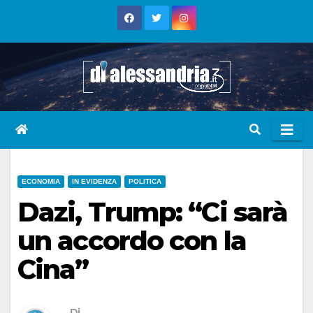
Skip
to
content
ECONOMIA
IN EVIDENZA
POLITICA
Dazi, Trump: “Ci sarà
un accordo con la
Cina”
Di