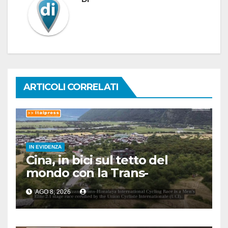
ARTICOLI CORRELATI
IN EVIDENZA
Cina, in bici sul tetto del
mondo con la Trans-
Himalaya Race
AGO 8, 2026