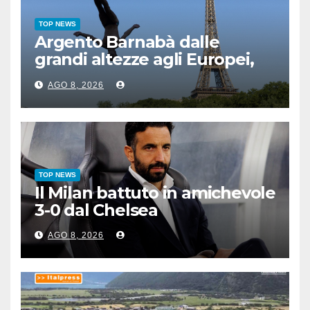
TOP NEWS
Argento Barnabà dalle
grandi altezze agli Europei,
bis azzurro dopo Cosetti
AGO 8, 2026
TOP NEWS
Il Milan battuto in amichevole
3-0 dal Chelsea
AGO 8, 2026