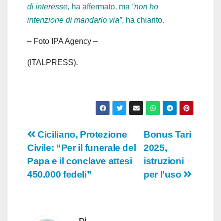
di interesse,
ha affermato, ma
“non ho
intenzione di mandarlo via”
, ha chiarito.
– Foto IPA Agency –
(ITALPRESS).
Navigazione
Ciciliano, Protezione
Bonus Tari
Civile: “Per il funerale del
2025,
articoli
Papa e il conclave attesi
istruzioni
450.000 fedeli”
per l’uso
Di