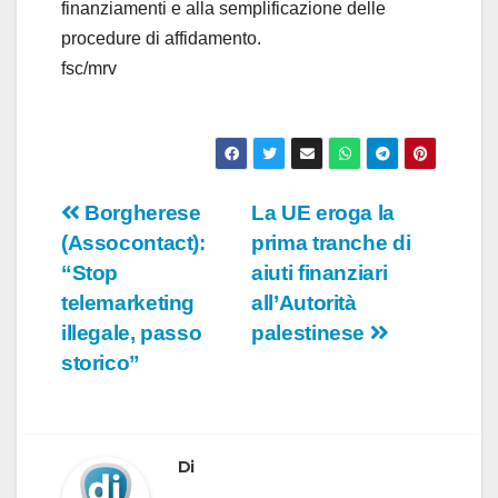
finanziamenti e alla semplificazione delle
procedure di affidamento.
fsc/mrv
Navigazione
Borgherese
La UE eroga la
(Assocontact):
prima tranche di
articoli
“Stop
aiuti finanziari
telemarketing
all’Autorità
illegale, passo
palestinese
storico”
Di