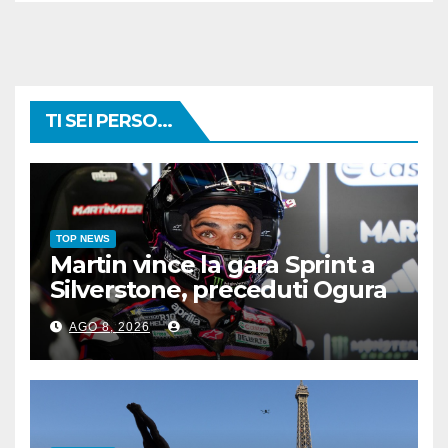
TI SEI PERSO...
TOP NEWS
Martin vince la gara Sprint a
Silverstone, preceduti Ogura
e Bezzecchi
AGO 8, 2026