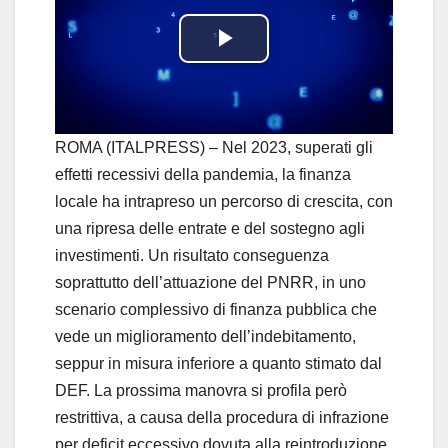
P
l
a
ROMA (ITALPRESS) – Nel 2023, superati gli
effetti recessivi della pandemia, la finanza
y
locale ha intrapreso un percorso di crescita, con
una ripresa delle entrate e del sostegno agli
V
investimenti. Un risultato conseguenza
i
soprattutto dell’attuazione del PNRR, in uno
scenario complessivo di finanza pubblica che
d
vede un miglioramento dell’indebitamento,
seppur in misura inferiore a quanto stimato dal
e
DEF. La prossima manovra si profila però
o
restrittiva, a causa della procedura di infrazione
per deficit eccessivo dovuta alla reintroduzione