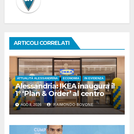
ARTICOLI CORRELATI
ATTUALITÀ ALESSANDRINA
ECONOMIA
IN EVIDENZA
Alessandria: IKEA inaugura il
1° ‘Plan & Order’ al centro
commerciale Panorama
AGO 8, 2026
RAIMONDO BOVONE