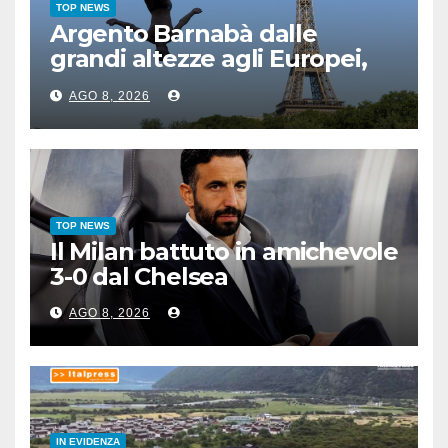
TOP NEWS
Argento Barnabà dalle
grandi altezze agli Europei,
bis azzurro dopo Cosetti
AGO 8, 2026
TOP NEWS
Il Milan battuto in amichevole
3-0 dal Chelsea
AGO 8, 2026
IN EVIDENZA