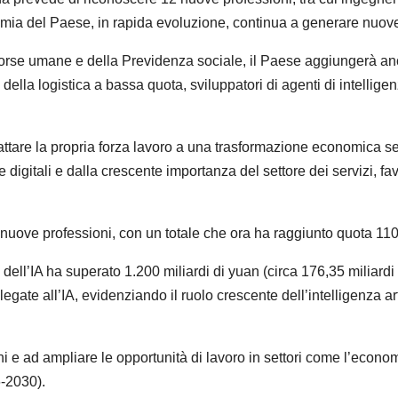
conomia del Paese, in rapida evoluzione, continua a generare nuo
orse umane e della Previdenza sociale, il Paese aggiungerà an
i della logistica a bassa quota, sviluppatori di agenti di intelligen
 adattare la propria forza lavoro a una trasformazione economica 
 digitali e dalla crescente importanza del settore dei servizi, f
i nuove professioni, con un totale che ora ha raggiunto quota 110
e dell’IA ha superato 1.200 miliardi di yuan (circa 176,35 miliardi 
gate all’IA, evidenziando il ruolo crescente dell’intelligenza art
e ad ampliare le opportunità di lavoro in settori come l’econom
-2030).