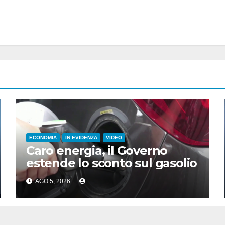
ECONOMIA
IN EVIDENZA
VIDEO
Caro energia, il Governo
estende lo sconto sul gasolio
AGO 5, 2026