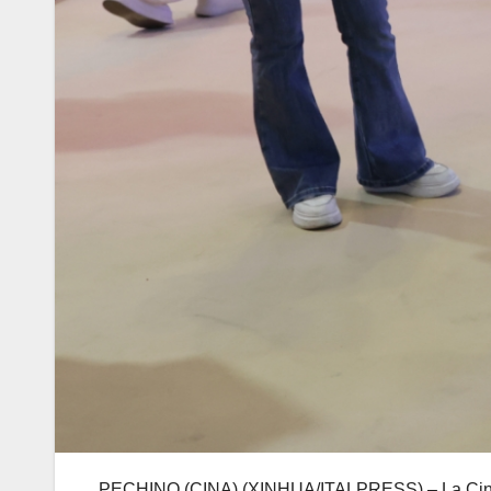
PECHINO (CINA) (XINHUA/ITALPRESS) – La Cina preve