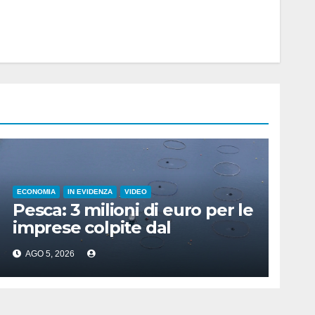
ECONOMIA
IN EVIDENZA
VIDEO
Pesca: 3 milioni di euro per le
imprese colpite dal
maltempo
AGO 5, 2026