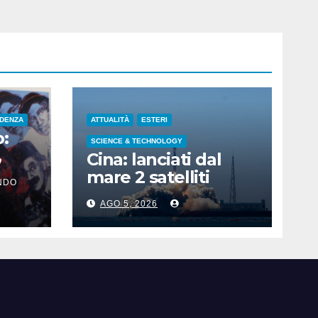
IDENZA
ATTUALITÀ
ESTERI
:
SCIENCE & TECHNOLOGY
,
Cina: lanciati dal
 nati
mare 2 satelliti
NDO
e
iperspettrali nello
AGO 5, 2026
Shandong