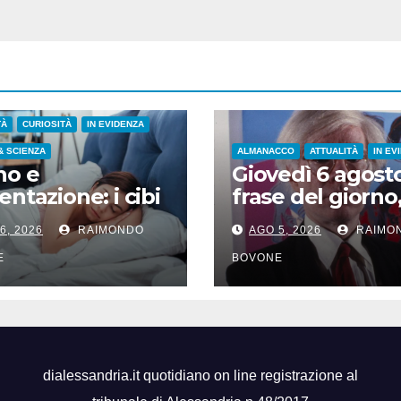
TÀ
CURIOSITÀ
IN EVIDENZA
& SCIENZA
ALMANACCO
ATTUALITÀ
IN EV
no e
Giovedì 6 agosto
entazione: i cibi
frase del giorno
favoriscono un
santi del giorno,
6, 2026
RAIMONDO
AGO 5, 2026
RAIMO
so naturale
famosi, accadd
oggi
E
BOVONE
dialessandria.it quotidiano on line registrazione al