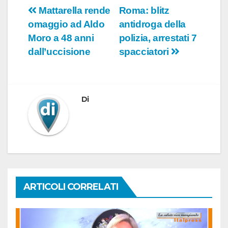
Navigazione
Mattarella rende
Roma: blitz
omaggio ad Aldo
antidroga della
articoli
Moro a 48 anni
polizia, arrestati 7
dall’uccisione
spacciatori
Di
ARTICOLI CORRELATI