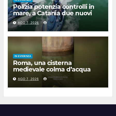
Polizia potenzia controlli in
mare, a Catania due nuovi
acquascooter
AGO 7, 2026
IN EVIDENZA
Roma, una cisterna
medievale colma d’acqua
sotto palazzo San Macuto
AGO 7, 2026