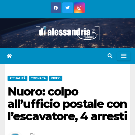
Skip
to
content
ATTUALITÀ
CRONACA
VIDEO
Nuoro: colpo
all’ufficio postale con
l’escavatore, 4 arresti
Di