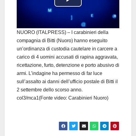
P
l
a
NUORO (ITALPRESS) – I carabinieri della
compagnia di Bitti (Nuoro) hanno eseguito
y
un’ordinanza di custodia cautelare in carcere a
carico di 4 uomini accusati di rapina aggravata,
V
ricettazione, furto, detenzione e porto abusivo di
i
armi. L’indagine ha permesso di far luce
sull’assalto ai danni dell’ufficio postale di Bitti il
d
2 settembre dello scorso anno.
col3/mca1(Fonte video: Carabinieri Nuoro)
e
o