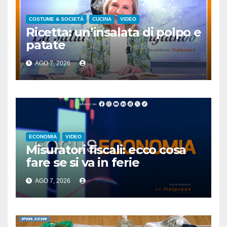
COSTUME & SOCIETÀ
CUCINA
VIDEO
Ricetta: un’insalata di polpo e
patate
AGO 7, 2026
ECONOMIA
VIDEO
Misuratori fiscali: ecco cosa
fare se si va in ferie
AGO 7, 2026