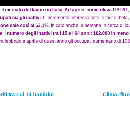
e
 il mercato del lavoro in Italia. Ad aprile, come rileva l’IST
ati sia gli inattivi.
L’incremento interessa tutte le fasce d’età,
o
ione sale così al 63,1%.
In calo anche le persone in cerca di la
e il
numero degli inattivi tra i 15 e i 64 anni: 102.000 in men
, tra febbraio e aprile di quest’anno gli occupati aumentano di 10
iti tra cui 14 bambini
Clima: fino