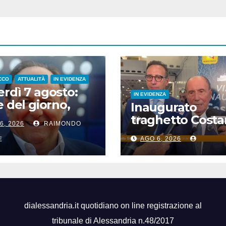
CCO
ATTUALITÀ
IN EVIDENZA
rdì 7 agosto:
IN EVIDENZA
e del giorno,
Inaugurato
i del giorno, nati
traghetto Costa
6, 2026
RAIMONDO
si, accadde
di Sicilia, Schifan
i
AGO 6, 2026
E
“Mantenuto
impegni presi”
dialessandria.it quotidiano on line registrazione al
tribunale di Alessandria n.48/2017